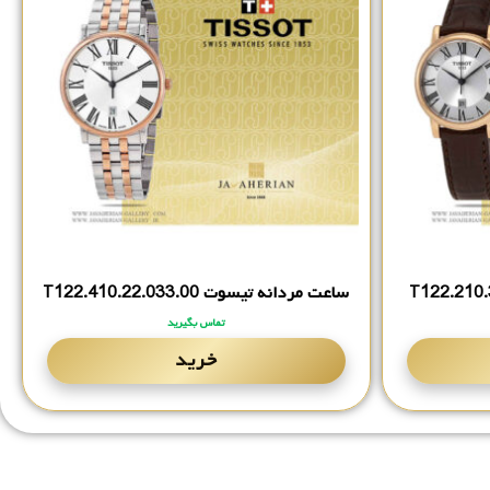
ساعت مردانه تیسوت T122.‎410.‎22.‎033.‎00
تماس بگیرید
خرید