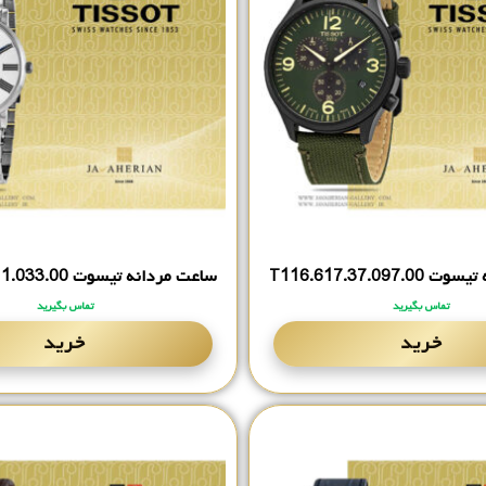
T116.‎617.‎37.‎0
ساعت مردانه تیسوت T122.‎410.‎11.‎033.‎00
تماس بگیرید
تماس بگیرید
خرید
خرید