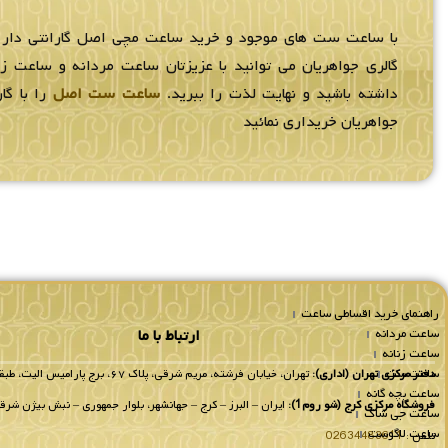
با ساعت ست های موجود و خرید ساعت مچی اصل گارانتی دار
گالری جواهریان می توانید با عزیزتان ساعت مردانه و ساعت 
داشته باشید و نهایت لذت را ببرید.
ساعت ست اصل
را با گار
جواهریان خریداری نمائید
راهنمای خرید اقساطی ساعت
ساعت مردانه
ارتباط با ما
ساعت زنانه
ساعت ست
دفتر مرکزی تهران (اداری):
تهران، خیابان فرشته، مریم شرقی، پلاک ۶۷، برج پارامیس الیت، طبقه 8 واحد 802.
ساعت بچه گانه
فروشگاه مرکزی کرج (شو روم1):
ایران – البرز – کرج – جهانشهر، بلوار جمهوری – نبش بیژن شرقی
ساعت جی شاک
ساعت لاگوست
تلفن :
02634483611