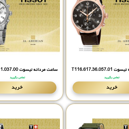
T116.‎617.‎36.‎0
ساعت مردانه تیسوت T116.‎617.‎11.‎037.‎00
تماس بگیرید
تماس بگیرید
خرید
خرید