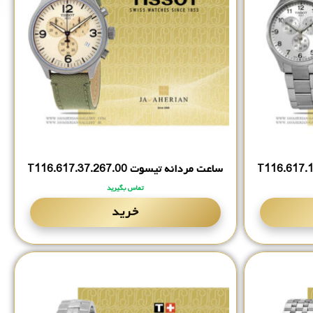
ساعت مردانه تیسوت T116.‎617.‎37.‎267.‎00
تماس بگیرید
خرید