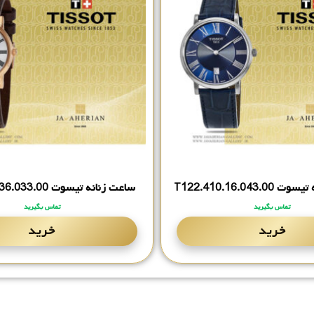
T122.‎410.‎16.‎0
ساعت زنانه تیسوت T122.‎210.‎36.‎033.‎00
تماس بگیرید
تماس بگیرید
خرید
خرید