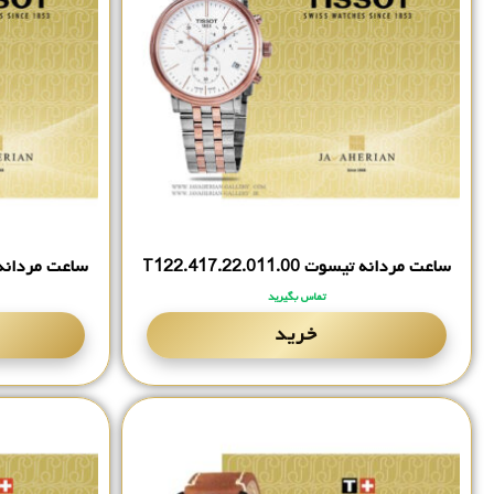
ساعت مردانه تیسوت T122.‎417.‎22.‎011.‎00
ساعت مردانه تیسوت 57.‎01
تماس بگیرید
خرید