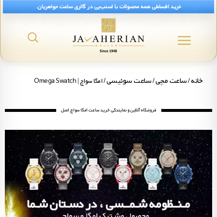
خرید اقساطی همه محصولات با اسنپ‌پی در گالری ساعت جواهریان.
رید ساعت امگا سواچ اصل و اورجینال + قیمت رو
خانه
ساعت مچی
ساعت سوئیسی
/
/
/ امگا سواچ | Omega Swatch
فروشگاه آنلاین و نمایندگی خرید ساعت امگا سواچ اصل