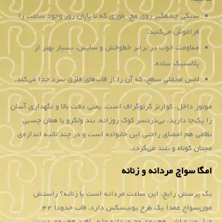
سبکیِ چشمگیر روی مچ، طوری که تا پایانِ روز وجودِ ساعت را
فراموش می‌کنید.
مقاومتِ خوب در برابرِ خط‌وخش و سایش، بسیار بهتر از
پلاستیکِ ساده.
لمسِ مخملیِ سطح، که آن را از قاب‌های فلزیِ سرد جدا می‌کند.
موتورِ داخل، کوارتزِ کرنوگراف است. یعنی دقتِ بالا و نگهداریِ آسان
را یک‌جا دارید، بی‌دردسرِ کوکِ روزانه. بندِ ولکرو یا همان چسبیِ
نظامی هم امضای راحتیِ این خانواده است و در چند ثانیه اندازه‌ی
مچتان کوتاه و بلند می‌گردد.
امگا سواچ مردانه و زنانه
یک پرسشِ رایج، این ساعت مردانه است یا زنانه؟ راستش
مون‌سواچ عمداً یک طرحِ یونیسکس دارد. قابِ حدوداً ۴۲
میلی‌متری‌اش، هم روی مچِ مردانه جا می‌افتد هم روی دستِ