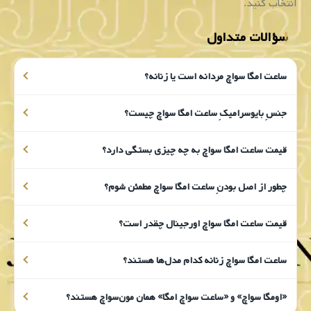
انتخاب کنید.
سؤالات متداول
ساعت امگا سواچ مردانه است یا زنانه؟
جنسِ بایوسرامیکِ ساعت امگا سواچ چیست؟
قیمت ساعت امگا سواچ به چه چیزی بستگی دارد؟
چطور از اصل بودنِ ساعت امگا سواچ مطمئن شوم؟
قیمت ساعت امگا سواچ اورجینال چقدر است؟
ساعت امگا سواچ زنانه کدام مدل‌ها هستند؟
«اومگا سواچ» و «ساعت سواچ امگا» همان مون‌سواچ هستند؟