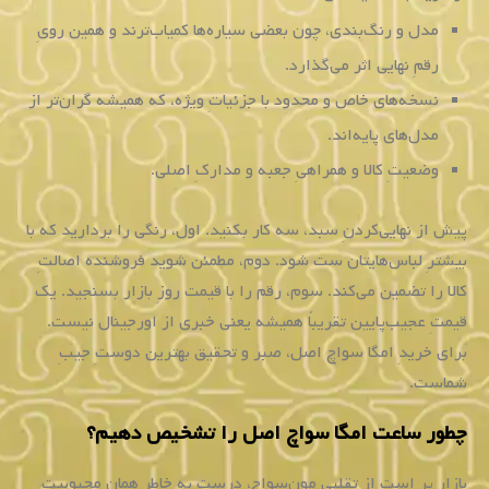
مدل و رنگ‌بندی، چون بعضی سیاره‌ها کمیاب‌ترند و همین رویِ
رقمِ نهایی اثر می‌گذارد.
نسخه‌های خاص و محدود با جزئیاتِ ویژه، که همیشه گران‌تر از
مدل‌های پایه‌اند.
وضعیتِ کالا و همراهیِ جعبه و مدارکِ اصلی.
پیش از نهایی‌کردنِ سبد، سه کار بکنید. اول، رنگی را بردارید که با
بیشترِ لباس‌هایتان ست شود. دوم، مطمئن شوید فروشنده اصالتِ
کالا را تضمین می‌کند. سوم، رقم را با قیمت روزِ بازار بسنجید. یک
قیمتِ عجیب‌پایین تقریباً همیشه یعنی خبری از اورجینال نیست.
برای خریدِ امگا سواچ اصل، صبر و تحقیق بهترین دوستِ جیبِ
شماست.
چطور ساعت امگا سواچ اصل را تشخیص دهیم؟
بازار پر است از تقلبیِ مون‌سواچ، درست به خاطرِ همان محبوبیتِ