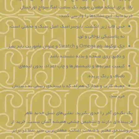
بالا. برای اینکه مطمئن شوید یک ساعت امگا سواچ اورجینال
خریده‌اید، این نشانه‌ها را وارسی کنید:
حسِ قاب زیرِ انگشت. بایوسرامیکِ اصل سبک و مخملی است،
نه پلاستیکیِ توخالی و لق.
حکِ لوگوها، نامِ Omega و Swatch و عنوانِ مأموریت باید تمیز
و دقیق روی صفحه و بدنه نشسته باشد.
کیفیتِ عقربه‌ها و ثانیه‌شمارها و چاپِ اعداد، بدونِ لبه‌های
ناصاف و رنگِ پریده.
جعبه، کارت و مدارکِ همراه، که با نسخه‌ی رسمی به دستتان
می‌رسد.
یک نکته‌ی آخر را جدی بگیرید. تقلبی‌های نسلِ جدید ظاهرِ
فریبنده‌ای دارند و تشخیصِ چشمی همیشه آسان نیست. خرید از
فروشنده‌ی معتبر با ضمانتِ اصالت، مطمئن‌ترین سپرِ شما در برابرِ