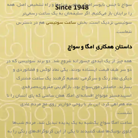
سواچ تا جنسِ بایوسرامیک، تفاوتِ مدل‌ها و راهِ تشخیصِ اصل، همه
را برایتان باز می‌کنیم. اگر سلیقه‌تان به یک ساعتِ رسمی‌ترِ
سوئیسی نزدیک است، بخشِ
ساعت سوئیسی
هم در دسترس
شماست.
داستانِ همکاریِ امگا و سواچ
همه چیز از یک ایده‌ی جسورانه شروع شد. دو برندِ سوئیسی که در
دو سرِ طیفِ قیمت ایستاده بودند، یکی نمادِ لوکس و فضانوردی و
دیگری نمادِ رنگ و سرگرمی، تصمیم گرفتند یک ساعتِ مشترک
بسازند. حاصلش مون‌سواچ بود، بازآفرینیِ مقرون‌به‌صرفه‌ی
اسپیدمستر مونواچِ افسانه‌ای امگا. همان ساعتی که پای انسان را تا
ماه همراهی کرد، این بار با روحی جوان‌تر روی مچِ مردمِ عادی
نشست.
ساعت امگا سواچ یک‌شبه به یک پدیده تبدیل شد. مردم شب‌ها
جلوی بوتیک‌ها صف کشیدند تا یکی از این کرنوگراف‌های رنگی را به