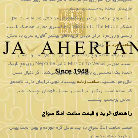
ظریف‌تر، بسته به سلیقه‌ی خودتان.
امگا سواچ مردانه بیشتر با رنگ‌های تیره و خنثی همراه است، مثل
مشکیِ Mission to the Moon یا خاکستریِ عطارد، هماهنگ با تیپِ
رسمی و روزمره. برای دیدنِ گزینه‌های بیشترِ آقایان، سری به بخشِ
ساعت مردانه
بزنید.
از آن طرف، امگا سواچ زنانه دلش پیشِ رنگ‌های شاد و روشن
است. صورتیِ Mission to Venus یا آبیِ Neptune روی مچِ باریک،
شبیهِ یک اکسسوریِ بازیگوش خودنمایی می‌کند. اگر دنبالِ همین
حال‌وهوا هستید،
ساعت زنانه
پیشنهادِ خوبی برایتان دارد. قاعده‌ی
کار ساده است، رنگ را بر اساسِ استایلِ خودتان بچینید، نه بر
اساسِ برچسبِ جنسیت.
راهنمای خرید و قیمت ساعت امگا سواچ
قیمت ساعت امگا سواچ به چند عامل گره خورده و بهتر است پیش
از خرید بشناسیدشان: