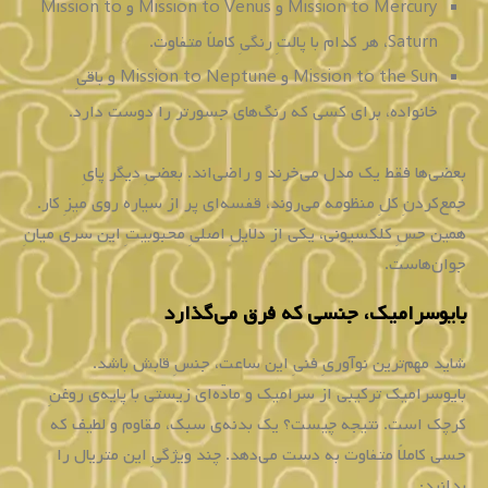
Mission to Mercury و Mission to Venus و Mission to
Saturn، هر کدام با پالتِ رنگیِ کاملاً متفاوت.
Mission to the Sun و Mission to Neptune و باقیِ
خانواده، برای کسی که رنگ‌های جسورتر را دوست دارد.
بعضی‌ها فقط یک مدل می‌خرند و راضی‌اند. بعضیِ دیگر پایِ
جمع‌کردنِ کلِ منظومه می‌روند، قفسه‌ای پر از سیاره روی میزِ کار.
همین حسِ کلکسیونی، یکی از دلایلِ اصلیِ محبوبیتِ این سری میانِ
جوان‌هاست.
بایوسرامیک، جنسی که فرق می‌گذارد
شاید مهم‌ترین نوآوریِ فنیِ این ساعت، جنسِ قابش باشد.
بایوسرامیک ترکیبی از سرامیک و مادّه‌ای زیستی با پایه‌ی روغنِ
کرچک است. نتیجه چیست؟ یک بدنه‌ی سبک، مقاوم و لطیف که
حسی کاملاً متفاوت به دست می‌دهد. چند ویژگیِ این متریال را
بدانید: