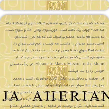
چه شد که یک ساعت کوارتزی، صف‌های شبانه جلوی فروشگاه‌ها راه
انداخت؟ جواب یک کلمه است، مون‌سواچ. وقتی امگا و سواچ دست
به دست هم دادند، محصولی متولد شد که هم لحنِ افسانه‌ای
اسپیدمستر مونواچ را داشت، هم قیمت و شوخ‌طبعیِ سواچ را.
ساعت امگا سواچ
دقیقاً همین ترکیب است، یک کرنوگراف با تمِ
منظومه‌ی شمسی که هر مدلش به یک سیاره سفر می‌کند. از
Mission to the Moon تا Mission to Mars، هر رنگ داستانِ
خودش را روایت می‌کند.
این صفحه پرمخاطب‌ترین بخشِ گالری جواهریان است و همه‌ی
مدل‌های امگا سواچ، مردانه و زنانه و اورجینال، با ضمانت اصالت و
گارانتی معتبر کنار هم چیده شده‌اند. قیمت روز، رنگ‌بندی و جزئیاتِ
هر نسخه را ببینید و مدلِ دلخواهتان را بردارید. تازه با این خانواده
آشنا شده‌اید؟ نگران نباشید. در ادامه از داستانِ همکاریِ امگا و