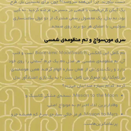
دست بیاورند. چرا این‌همه سروصدا؟ چون برای نخستین بار، طرحِ
یک آیکنِ گران‌قیمت با قیمتی در دسترس عرضه گردید. نه کپی
بود، نه بدل. یک محصولِ رسمیِ مشترک از دو غولِ ساعت‌سازیِ
سوئیس، با امضای هر دو برند روی صفحه.
سری مون‌سواچ و تمِ منظومه‌ی شمسی
نامِ کاملِ این کالکشن Bioceramic MoonSwatch است و قلبِ
آن، تمِ منظومه‌ی شمسی. هر مدل نامِ یک جرمِ آسمانی را روی خود
دارد و رنگ‌بندی‌اش از همان سیاره الهام گرفته. همین هوشمندی
در نام‌گذاری، جمع‌کردنِ کاملِ ست را به یک بازیِ اعتیادآور بدل
کرده. کدام سیاره صدایتان می‌زند؟
Mission to the Moon، نسخه‌ی مشکیِ کلاسیک و
وفادارترین اداءِ احترام به مونواچِ اصلی.
Mission to Mars، قرمزِ خاکیِ سیاره‌ی سرخ که همیشه جزوِ
پرتقاضاترین‌هاست.