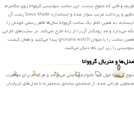
نشان بدهند. بند چرم حس کلاسیک می‌دهد، بند استیل ماندگاری بیشتری
دارد. اگر میان برندهای سوئیسی دنبال کیفیت واقعی با قیمتی منطقی
می‌گردید، گرووانا نسبت خوبی میان این دو برقرار کرده. در ادامه مدل‌ها،
متریال و نکات خرید ساعت گرووانا اصل را کنار هم مرور می‌کنیم تا انتخاب
برای شما ساده‌تر شود. مجموعه‌ی کامل
ساعت سوئیسی
را هم ببینید.
سبک کلاسیک و کیفیت سوئیسی
هویت گرووانا در همان نگاه اول روشن است، صفحه‌ای تمیز، عقربه‌های
فروشگاه
ظریف و قابی که شلوغ نیست. این ساعت سوئیسی گرووانا روی مکانیزم
دقیق و پرداخت مرتب سوار شده و استاندارد Swiss Made پشت آن
ایستاده. به همین خاطر یک ساعت گرووانا سال‌ها ظاهر رسمی خودش را
نگه می‌دارد و مد زودگذر آن را از رده خارج نمی‌کند. در سایت‌های خارجی
همین ساعت را با عنوان grovana watch پیدا می‌کنید و همان کیفیت
سوئیسی را زیر این نام دنبال می‌کنید.
مدل‌ها و متریال گرووانا