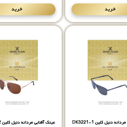
خرید
خرید
انه دنیل کلین DK3221-1
عینک آفتابی مردانه دنیل کلین DK3237-2