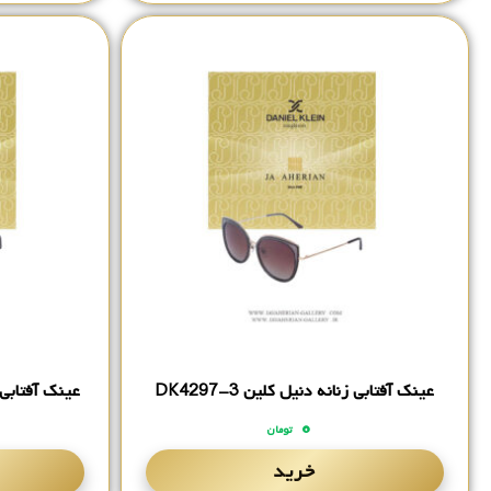
عینک آفتابی زنانه دنیل کلین DK4297-3
عینک آفتابی زنان
۰
تومان
خرید