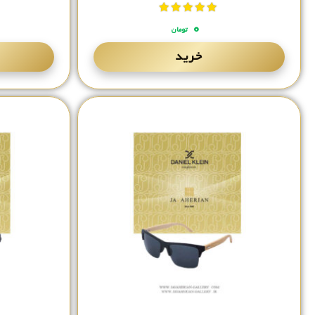
نمره
از 5
۰
تومان
خرید