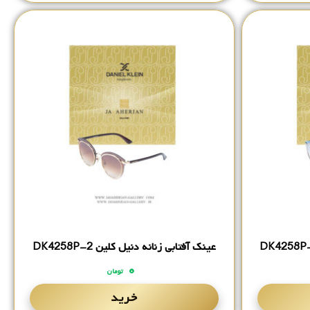
عینک آفتابی زنانه دنیل کلین DK4258P-2
۰
تومان
خرید