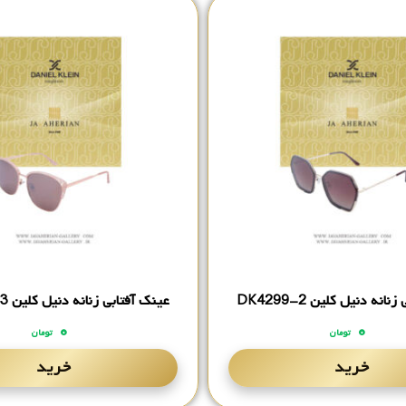
انه دنیل کلین DK4299-2
عینک آفتابی زنانه دنیل کلین DK4298-3
۰
۰
تومان
تومان
خرید
خرید