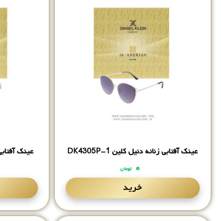
عینک آفتابی زنانه دنیل کلین DK4305P-1
عینک آفتابی زن
۰
تومان
خرید