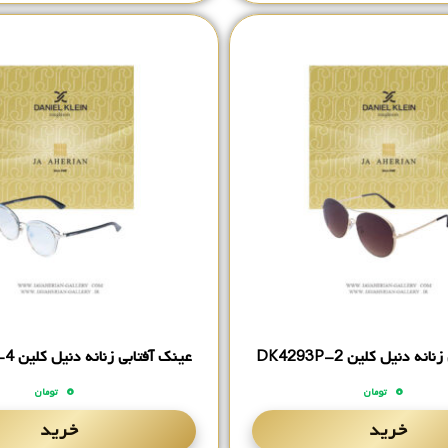
ه دنیل کلین DK4293P-2
عینک آفتابی زنانه دنیل کلین DK4258P-4
۰
۰
تومان
تومان
خرید
خرید