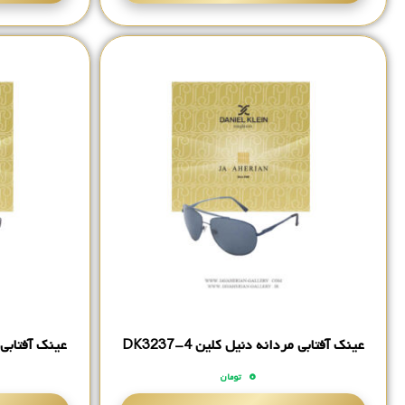
عینک آفتابی مردانه دنیل کلین DK3237-4
عینک آفتابی مرد
۰
تومان