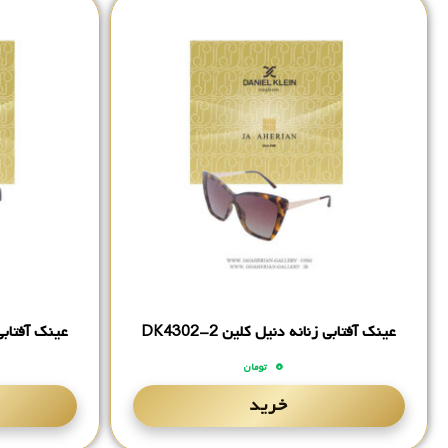
عینک آفتابی زنانه دنیل کلین DK4302-2
عینک آفتابی زن
۰
تومان
خرید