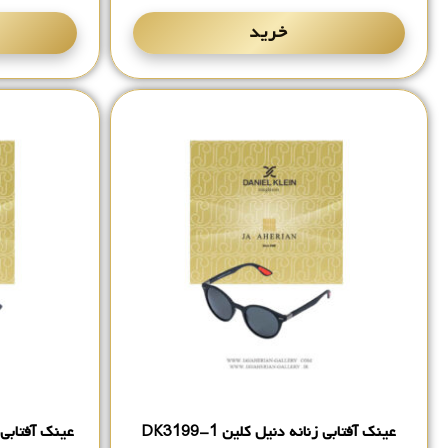
خرید
عینک آفتابی زنانه دنیل کلین DK3199-1
عینک آفتابی مرد