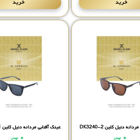
خرید
خرید
انه دنیل کلین DK3240-2
عینک آفتابی مردانه دنیل کلین DK3241-1
۰
۰
تومان
تومان