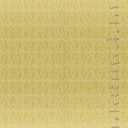
ترین
برند
ها
در
دنیای
ساعت
سازی
است
و
از
دلایل
پر
فروش
بودن
آن
می