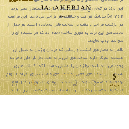
برندی،
علاوه
بر
برند
ساعت
مچی
باید
به
موارد
دیگر
مانند
فروشگاه
بند
ساعت
و
جنس
آن،