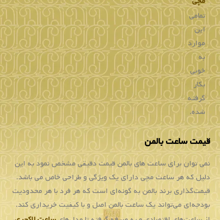
ساعت
بیشتر
خاص
و
با
ارزش
شود.
همانطور
که
می
دانید
هنگام
خرید
ساعت
از
هر