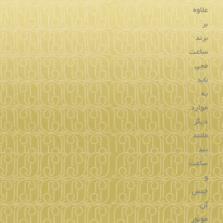
از فروشگاه اینترنتی گالری جواهریان خریداری نمائید.
ویژگی
های
ساعت
بالمن
ساعت‌های
مچی
برند
بالمن
(Balmain)
ویژگی‌هایی
منحصر
بفرد
خاص