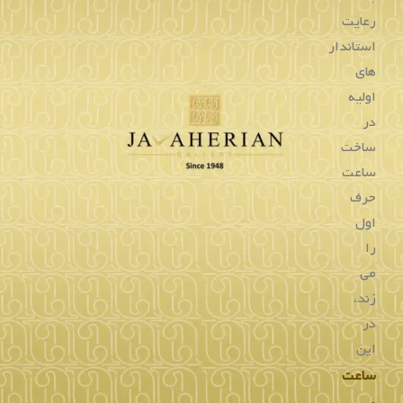
توان
به
کیفیت
آن
اشاره
نمود.
بکارگیری
موتور
سوئیسی
در
این
ساعت
باعث
شده
تا
این