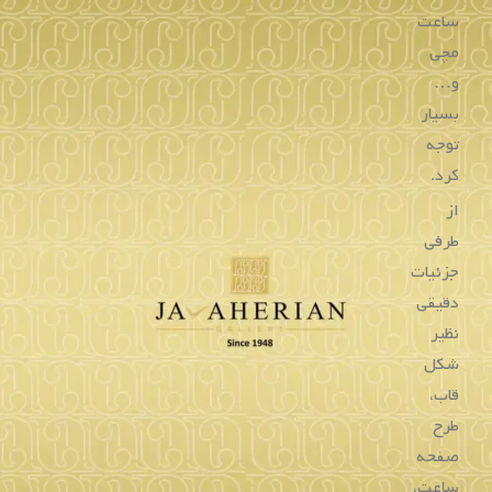
دارد
که
باعث
شده
خرید
از
این
برند
بسیار
منطقی
باشد.
این
برند
یکی
از
مطرح