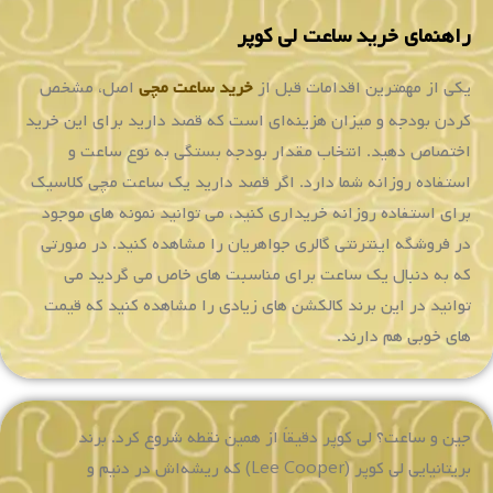
با
ارزش‌ها
و
گذشته
این
برند
تولید
می‌شوند
و
سعی
شده
میراث
لی
کوپر
در
شرق