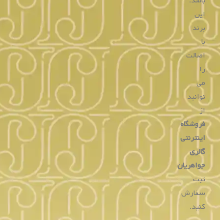
خرید ساعت
از سری های لی کوپر، به راحتی می توانید از وب
سایت ما این محصولات را خریداری نمائید.
بررسی
ویژگی
های
ساعت
لی
کوپر
در
واقع
ساعت‌های
لی
کوپر
مطابق