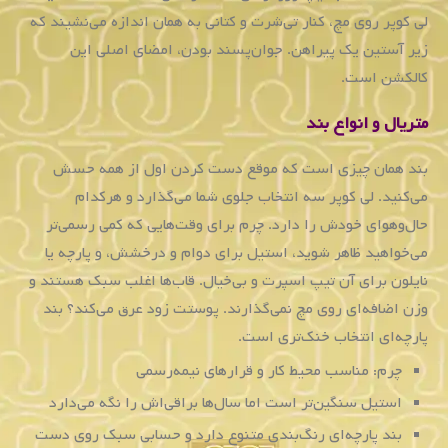
که
همیشه
با
کیفیت
بالا
و
قیمت‌های
مناسب
برای
تمامی
افراد
قابل
دسترس
باشند.
چرا