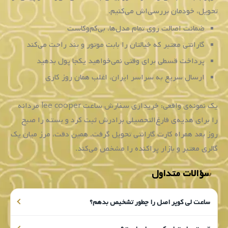
ساخت،
در
صورتی
که
به
دنبال
ساعت
انگلیسی
هستند
یکی
از
گزینه
های
پیش
رو
ساعت