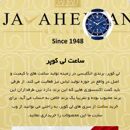
۴ قسط
۳,۱۳۵,۰۰۰
تومانی
۴ قسط
۲,۹۲۷,۵۰۰
تومانی
با اسنپ‌پی
با اسنپ‌پی
خرید
خرید
ساعت مردانه لی کوپر
ساعت مردانه لی کوپر
LC08154.531
LC08085.531