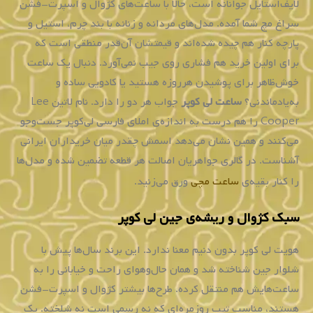
لندن
همواره
حفظ
شود.
شعار
این
برند
این
است
که
ساعت‌های
ما
به
گونه‌ای
تولید
می‌شوند