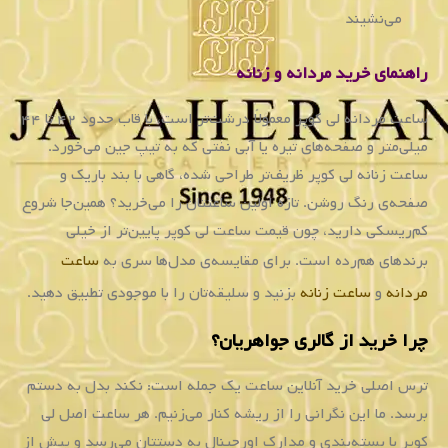
خرید
ساعت
لی
کوپر
توصیه
می
شود؟
علاقه
مندان
به
ساعت
های
خاص
و
خوش