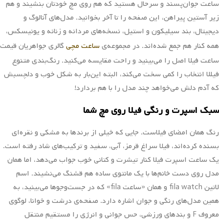
ساعت جوان‌پسند و سرحال هستید که هم روی مچ خودتان بنشیند و هم
زیر آستین پیراهن، این صفحه را تا آخر بخوانید. مدل‌های آنالوگ و
دیجیتال، بند سیلیکون و استیل، نسخه‌های مردانه و زنانه و یونیسکس،
همه کنار هم جمع شده‌اند. در مجموعه‌ی
ساعت مچی
گالری جواهریان قیمت
ساعت فیلا اصل را می‌بینید و راحت مقایسه می‌کنید. رنگ‌بندی متنوع
فیللا انتخاب را کمی سخت می‌کند، البته این‌بار به شکل خوب و دلچسبش
که آدم دلش می‌خواهد چند مدل را با هم بردارد!
سبک اسپرت و رنگی فیلا روی مچ شما
رنگ همان امضای فیلاست. جایی که خیلی از برندها به مشکی و نقره‌ای
بسنده کرده‌اند، فیلا سراغ قرمز، آبی، سفید و ترکیب‌های شاد رفته است.
یک ساعت اسپرت فیلا کنار تیشرت و کتانی خوب جواب می‌دهد، اما همان
مدل روی دست خانم‌ها با یک مانتوی ساده هم قشنگ می‌نشیند. اسم
لاتین fila watch و همان «ساعت fila» که در جست‌وجوها می‌بینید، به
همین مدل‌های رنگی و جوان اشاره دارد. صفحه‌ی درشت و خوانا، لوگوی
معروف F و بندهای ورزشی، حس جوانی و انرژی را مستقیم منتقل