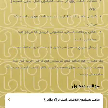
آبی
این
ساعت
خاص
بودن
آن
را
بیش
از
پیش
بیشتر
نموده.
خرید اینترنتی ساعت همیلتون از گالری جواهریان
فروشگاه اینترنتی خرید ساعت
(گالری جواهریان) نماینده برند