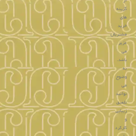
گسترده‌ای
از
طرح‌ها
و
سبک‌ها
در
گالری
جواهریان
موجود
می
باشد
که
شما
می
توانید
انواع