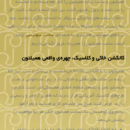
می
باشد،
ساعت
همیلتون
اصالتاً
سوئیسی
بوده
و
با
کیفیت
بالایی
که
دارد
می
تواند
یکی