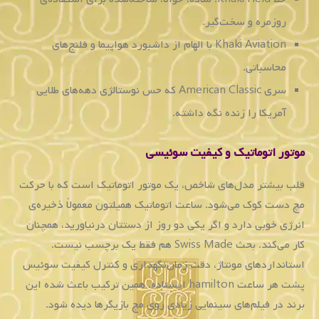
از
گزینه
های
خرید
مشتریان
عزیز
می
باشد.
به
وضوح
می
توانید
تلفیق
زیبایی
و
کارکرد