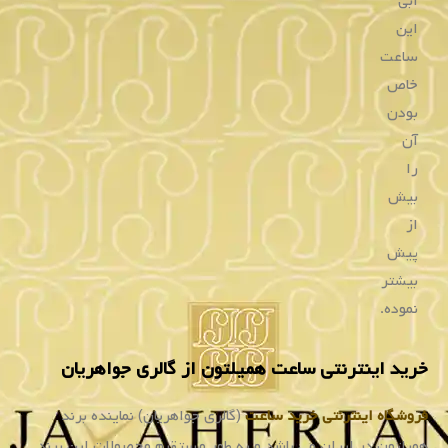
تا
انواع
متریال
بکار
رفته،
این
برند
تلاش
می‌کند
تا
تمامی
سلیقه‌ها
و
نیازهای
مختلف
را