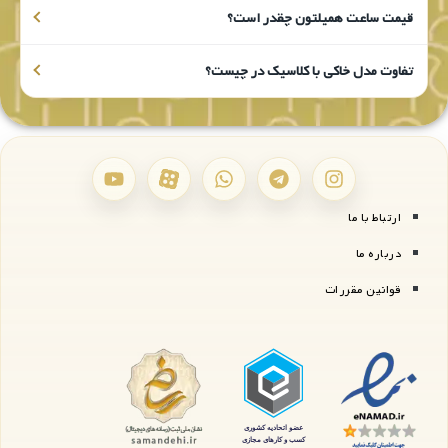
همیلتون در ایران می باشد و به طور مستقیم محصولات این برند
خاص را به فروش می رساند. برای خرید ساعت همیلتون اصل
کافیست از وب سایت ما اقدام به ثبت سفارش کنید تا علاوه بر
تخفیف ویژه، فوری به دستتان برسد. کارت ضمانتی که بر روی
محصول به شما عزیزان ارائه می شود نشان دهنده اورجینال بودن
ساعت است که خیال شما را از خرید نیز راحت می کند.
وقتی اسم
ساعت همیلتون
می‌آید، ذهن خیلی‌ها می‌رود سراغ
کالکشن خاکی و آن حال‌وهوای خلبانی. ریشه‌ی این برند آمریکایی
است، اما امروز زیر پرچم سواچ گروپ ساخته‌ی سوئیس شده و
همان دقت Swiss Made را دارد. اگر دنبال ساعت همیلتون اصل
هستید که هم اسپرت باشد هم برای محیط رسمی جواب بدهد، رنج
مدل‌ها را دست‌کم نگیرید. از طرح‌های کلاسیک آمریکایی گرفته تا
Hamilton Khaki با موتور اتوماتیک، هر سلیقه‌ای این وسط سهم
خودش را پیدا می‌کند. در گالری جواهریان مجموعه‌ی ساعت مردانه