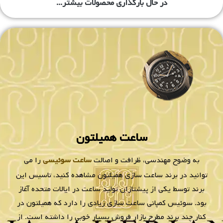
H70305143
H64611135
تماس بگیرید
تماس بگیرید
خرید
خرید
ساعت مردانه همیلتون
ساعت مردانه همیلتون
H70305993
H76686735