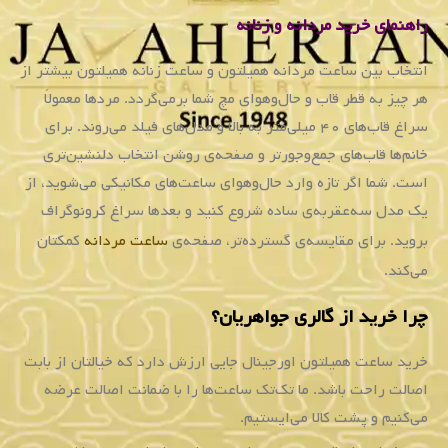
را
در
این
سری
از
ساعت
ملاحظه
کنید.
در
کنار
طراحی
جسورانه
و
مدرن،
خاصیت
ضد