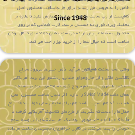
پوشش
دهد.
هنگام
خرید
ساعت
مردانه
یکی
از
مواردی
که
بسیار
مهم
است
اصالت
برند