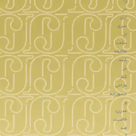
آن
را
از
فروشگاه
اینترنتی
ما
خریداری
کنید.
از
طراحی‌های
کلاسیک
تا
مدرن،
از
مکانیسم‌های
متنوع