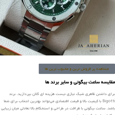
۴ قسط
۳,۰۰۵,۰۰۰
تومانی
با اسنپ‌پی
خرید
ساعت بیگوتی
اگر به دنبال ساعتی با اصالت و قدمت طولانی هستید، پیشنهاد ما به شما
ساعت بیگوتی است.
ساعت مچی
بیگوتی برندی با ریشه ایتالیایی که
طراحی مدرن و اروپایی آن جلوه ی نیمه لوکسی به این برند داده است.
این برند توسط گروه ترکیه ای Daniel با شعار مد برای همه، به تولید
ساعت‌های مدرن ادامه می‌دهد. برند Bigotti که فلسفه‌اش بر تلفیق
سنت و نوآوری بنا شده است، اکنون تحت مدیریت گروه بزرگ Daniel
Klein قرار دارد. گروه دنیل کلین با حفظ و احترام به ریشه‌ی ایتالیایی
ساعت بیگوتی و با شعار جهانی
“مد برای همه”
، به مسیر توسعه این برند