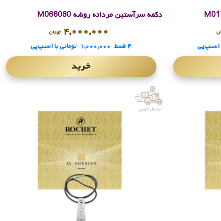
دکمه سرآستین مردانه روشه M066080
۴,۰۰۰,۰۰۰
ن
تومان
 اسنپ‌پی
۴ قسط
۱,۰۰۰,۰۰۰
تومانی
با اسنپ‌پی
خرید