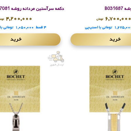
B0316
دکمه سرآستین مردانه روشه M017081
۴,۲۰۰,۰۰۰
۶,۷۰۰,۰۰
تومان
توما
۱,۶۷۵,۰۰
تومانی
با اسنپ‌پی
۴ قسط
۱,۰۵۰,۰۰۰
تومانی
با
خرید
خرید