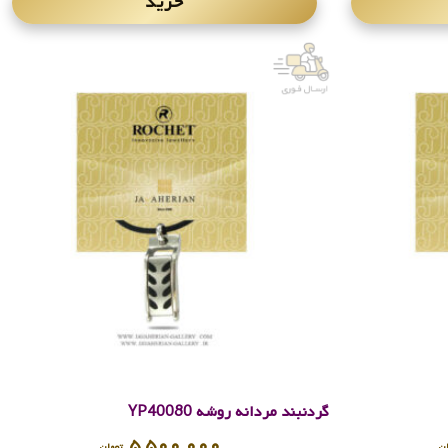
خرید
گردنبند مردانه روشه YP40080
۵,۵۰۰,۰۰۰
ن
تومان