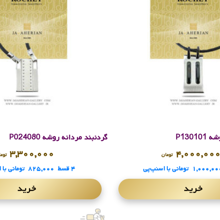
P1301
گردنبند مردانه روشه P024080
۳,۳۰۰,۰۰۰
۴,۰۰۰,۰۰
تومان
توما
۱,۰۰۰,۰۰
تومانی
با اسنپ‌پی
۴ قسط
۸۲۵,۰۰۰
تومانی
با 
خرید
خرید