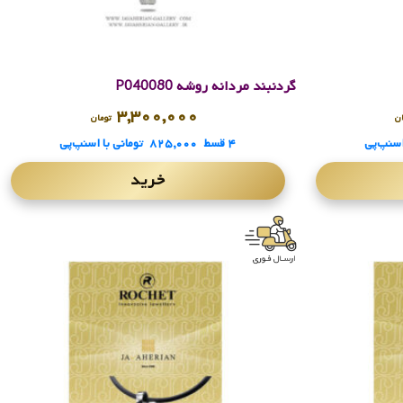
گردنبند مردانه روشه P040080
۳,۳۰۰,۰۰۰
ان
تومان
اسنپ‌پی
۴ قسط
۸۲۵,۰۰۰
تومانی
با اسنپ‌پی
خرید