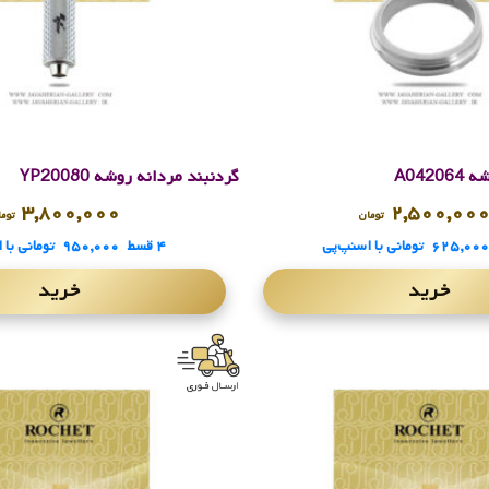
A042
گردنبند مردانه روشه YP20080
۳,۸۰۰,۰۰۰
۲,۵۰۰,۰۰
تومان
توما
۶۲۵,۰۰
تومانی
با اسنپ‌پی
۴ قسط
۹۵۰,۰۰۰
تومانی
با 
خرید
خرید