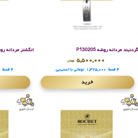
گردنبند مردانه روشه P130205
انگشتر مردانه روشه 064
۰
۵,۵۰۰,۰۰۰
تومان
۴ قسط
۱,۳۷۵,۰۰۰
تومانی
با اسنپ‌پی
۴ قسط
۰
خرید