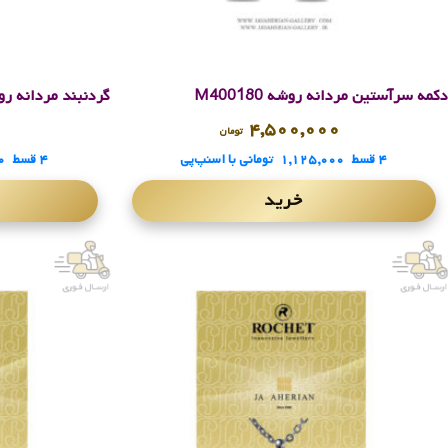
دکمه سرآستین مردانه روشه M400180
گردنبند مردانه روشه 87
۰
۴,۵۰۰,۰۰۰
تومان
۴ قسط
۱,۱۲۵,۰۰۰
تومانی
با اسنپ‌پی
۴ قسط
۰
خرید