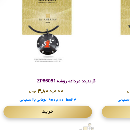
گردنبند مردانه روشه ZP66081
۳,۸۰۰,۰۰۰
ن
تومان
اسنپ‌پی
۴ قسط
۹۵۰,۰۰۰
تومانی
با اسنپ‌پی
خرید