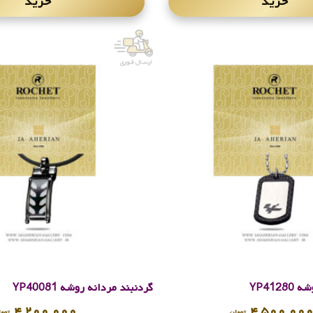
خرید
خرید
YP412
گردنبند مردانه روشه YP40081
۴,۲۰۰,۰۰۰
۴,۵۰۰,۰۰
تومان
توما