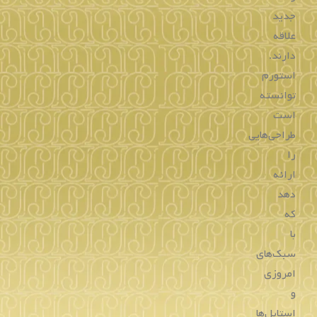
جدید
علاقه
دارند.
استورم
توانسته
است
طراحی‌هایی
را
ارائه
دهد
که
با
سبک‌های
امروزی
و
استایل‌ها