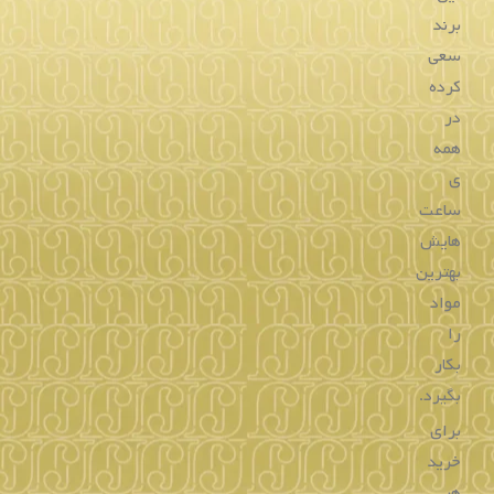
برند
سعی
کرده
در
همه
ی
ساعت
هایش
بهترین
مواد
را
بکار
بگیرد.
برای
خرید
هر