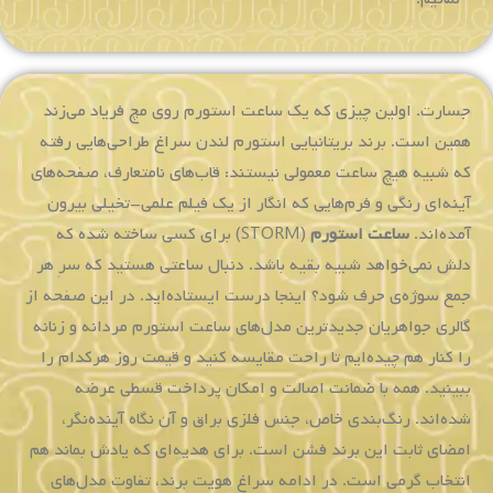
جسارت. اولین چیزی که یک ساعت استورم روی مچ فریاد می‌زند
همین است. برند بریتانیایی استورم لندن سراغ طراحی‌هایی رفته
که شبیه هیچ ساعت معمولی نیستند: قاب‌های نامتعارف، صفحه‌های
آینه‌ای رنگی و فرم‌هایی که انگار از یک فیلم علمی-تخیلی بیرون
آمده‌اند.
ساعت استورم
(STORM) برای کسی ساخته شده که
دلش نمی‌خواهد شبیه بقیه باشد. دنبال ساعتی هستید که سرِ هر
جمع سوژه‌ی حرف شود؟ اینجا درست ایستاده‌اید. در این صفحه از
گالری جواهریان جدیدترین مدل‌های ساعت استورم مردانه و زنانه
را کنار هم چیده‌ایم تا راحت مقایسه کنید و قیمت روز هرکدام را
ببینید. همه با ضمانت اصالت و امکان پرداخت قسطی عرضه
شده‌اند. رنگ‌بندی خاص، جنس فلزی براق و آن نگاه آینده‌نگر،
امضای ثابت این برند فشن است. برای هدیه‌ای که یادش بماند هم
انتخاب گرمی است. در ادامه سراغ هویت برند، تفاوت مدل‌های