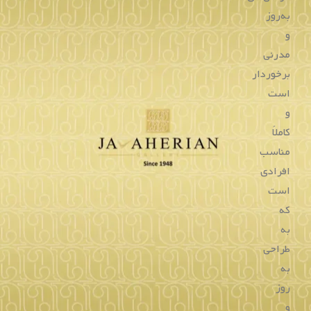
به‌روز
و
مدرنی
برخوردار
است
و
کاملاً
مناسب
افرادی
است
که
به
طراحی
به
روز
و