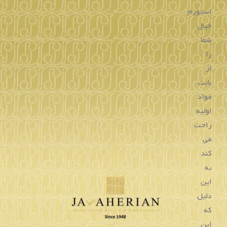
استورم
خیال
شما
را
از
بابت
مواد
اولیه
راحت
می
کند
به
این
دلیل
که
این