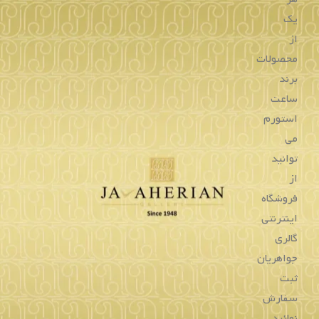
یک
از
محصولات
برند
ساعت
استورم
می
توانید
از
فروشگاه
اینترنتی
گالری
جواهریان
ثبت
سفارش
نمائید