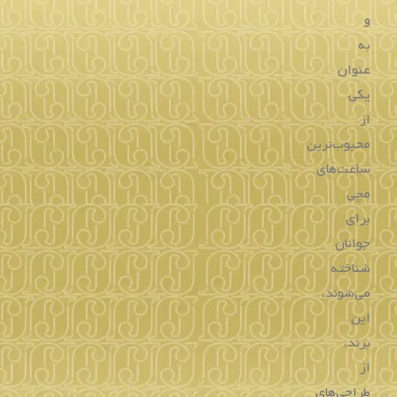
و
به
عنوان
یکی
از
محبوب‌ترین
ساعت‌های
مچی
برای
جوانان
شناخته
می‌شوند.
این
برند،
از
طراحی‌های