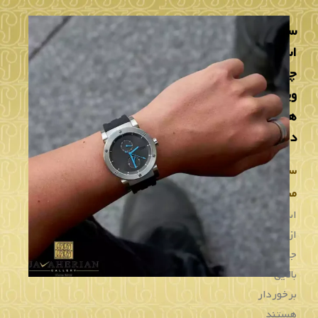
ساعت
استورم
چه
ویژگی
هایی
دارد؟
ساعت‌
مچی
استورم
از
جذابیت
بالایی
برخوردار
هستند