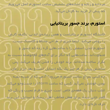
مردانه و زنانه و نشانه‌های تشخیص ساعت استورم اصل می‌رویم
که پیش از خرید به کارتان می‌آید.
استورم، برندِ جسورِ بریتانیایی
خاستگاهِ استورم بریتانیاست و همین ریشه‌ی لندنی، تکلیفِ کارش
را روشن می‌کند. اینجا خبری از طراحی محتاط و کلاسیک نیست.
استورم لندن اسمش را با ساعت‌هایی گره زده که جسور و
متفاوت‌اند، ساعت‌هایی که انگار برای آدم‌های کم‌حوصله نسبت به
تکرار ساخته شده‌اند. برند خودش را فشن تعریف می‌کند، پس
ساعتش پیش از هر چیز یک تکه استایل است و بعد ابزار زمان.
چه کسی سراغ ساعت استورم می‌رود؟ آدمی که از شبیهِ بقیه
بودن خوشش نمی‌آید. کسی که ساعت storm را جست‌وجو می‌کند
اغلب دنبال یک قطعه‌ی خاص است، چیزی با فرم عجیب و رنگی که
کمتر جایی دیده. برای همان مخاطبِ اهلِ ریسک و استایل، این برند
حرف تازه‌ای دارد.