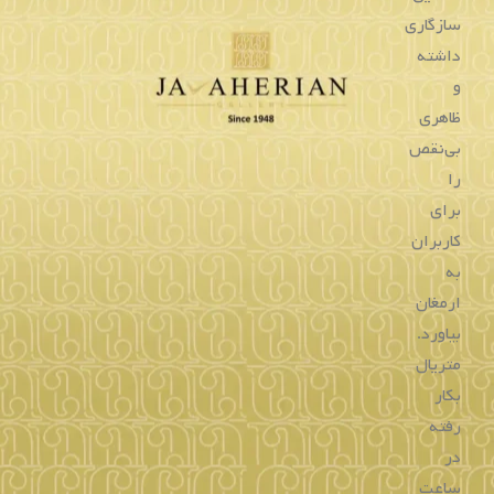
سازگاری
داشته
و
ظاهری
بی‌نقص
را
برای
کاربران
به
ارمغان
بیاورد.
متریال
بکار
رفته
در
ساعت