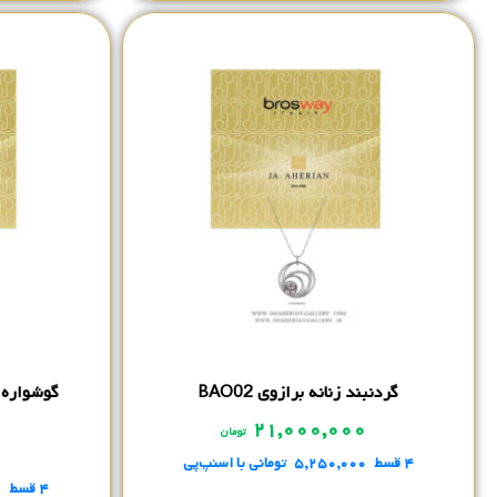
گردنبند زنانه برازوی BAO02
گوشواره می
۲۱,۰۰۰,۰۰۰
تومان
۰
۴ قسط
۵,۲۵۰,۰۰۰
تومانی
با اسنپ‌پی
۴ قسط
۰