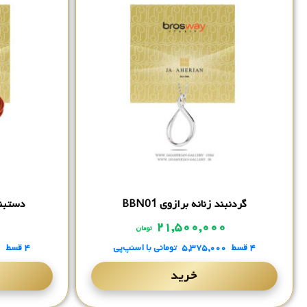
گردنبند زنانه برازوی BBN01
دستبند ز
۰
۲۱,۵۰۰,۰۰۰
تومان
۴ قسط
۵,۳۷۵,۰۰۰
تومانی
با اسنپ‌پی
۴ قسط
۰
خرید