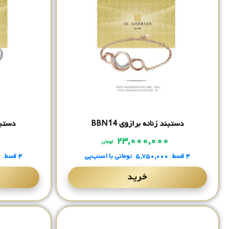
دستبند زنانه برازوی BBN14
دستبند
۰
۲۳,۰۰۰,۰۰۰
تومان
۴ قسط
۵,۷۵۰,۰۰۰
تومانی
با اسنپ‌پی
۴ قسط
۰
خرید