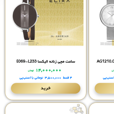
ساعت مچی زنانه الیکسا E069-L233
۱۴,۰۰۰,۰۰۰
ن
تومان
اسنپ‌پی
۴ قسط
۳,۵۰۰,۰۰۰
تومانی
با اسنپ‌پی
خرید