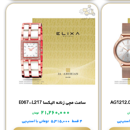
ساعت مچی زنانه الیکسا E067-L217
۲۱,۲۶۰,۰۰۰
ان
تومان
 اسنپ‌پی
۴ قسط
۵,۳۱۵,۰۰۰
تومانی
با اسنپ‌پی