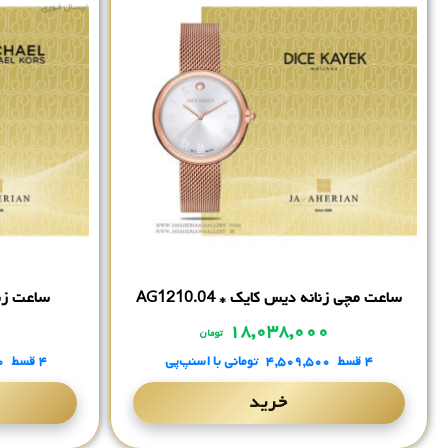
ساعت مچی زنانه دیس کایک * AG1210.04
ساعت زنان
۰
۱۸,۰۳۸,۰۰۰
تومان
۴ قسط
۴,۵۰۹,۵۰۰
تومانی
با اسنپ‌پی
۴ قسط
۰
خرید