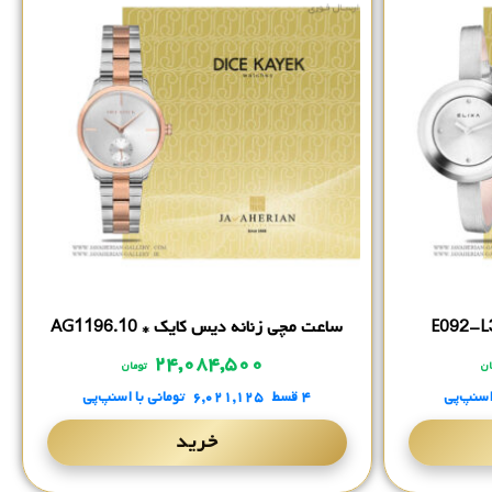
ساعت مچی زنانه دیس کایک * AG1196.10
۲۴,۰۸۴,۵۰۰
ان
تومان
اسنپ‌پی
۴ قسط
۶,۰۲۱,۱۲۵
تومانی
با اسنپ‌پی
خرید