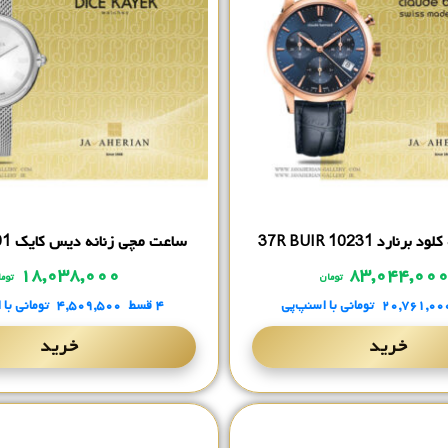
نارد 10231 37R BUIR
ساعت مچی زنانه دیس کایک AG1210.01
۱۸,۰۳۸,۰۰۰
۸۳,۰۴۴,۰۰
تومان
توما
۲۰,۷۶۱,۰۰
تومانی
با اسنپ‌پی
۴ قسط
۴,۵۰۹,۵۰۰
تومانی
با 
خرید
خرید