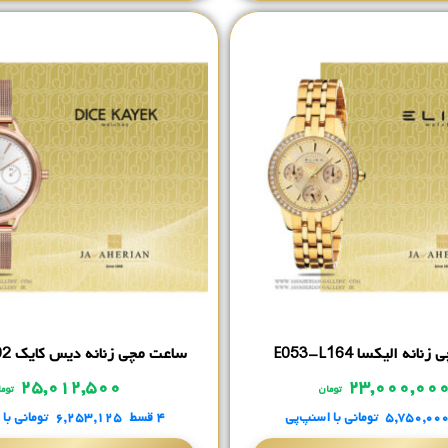
نه الیکسا E053-L164
ساعت مچی زنانه دیس کایک AG1212.02
۲۵,۰۱۲,۵۰۰
۲۳,۰۰۰,۰۰
تومان
توم
۵,۷۵۰,۰۰
تومانی
با اسنپ‌پی
۴ قسط
۶,۲۵۳,۱۲۵
تومانی
با