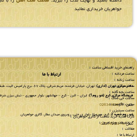
داشته باشید و نهایت لذت را ببرید.
ساعت ست اصل
را با گار
جواهریان خریداری نمائید
راهنمای خرید اقساطی ساعت
ساعت مردانه
ارتباط با ما
ساعت زنانه
ساعت ست
دفتر مرکزی تهران (اداری):
تهران، خیابان فرشته، مریم شرقی، پلاک ۶۷، برج پارامیس الیت، طبقه 8 واحد 802.
ساعت بچه گانه
فروشگاه مرکزی کرج (شو روم1):
ایران – البرز – کرج – جهانشهر، بلوار جمهوری – نبش بیژن شرقی
ساعت جی شاک
ساعت لاگوست
تلفن :
02634483611
ساعت سیتیزن
شو روم شعبه 2:
کرج، مهرویلا، بلوار درختی، روبروی میدان عطار، گالری جواهریان.
کارت هدیه خرید ساعت از گالری جواهریان
📌تخفیفات ویژه امروز
تلفن:
02634236218
مقالات
ارتباط با ما