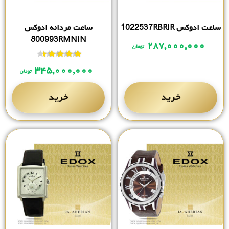
ساعت ادوکس 1022537RBRIR
ساعت مردانه ادوکس
800993RMNIN
۲۸۷,۰۰۰,۰۰۰
تومان
نمره
از 5
۳۴۵,۰۰۰,۰۰۰
تومان
خرید
خرید