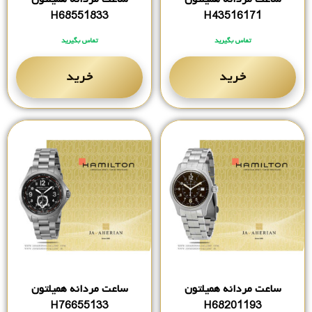
H68551833
H43516171
تماس بگیرید
تماس بگیرید
خرید
خرید
ساعت مردانه همیلتون
ساعت مردانه همیلتون
H76655133
H68201193