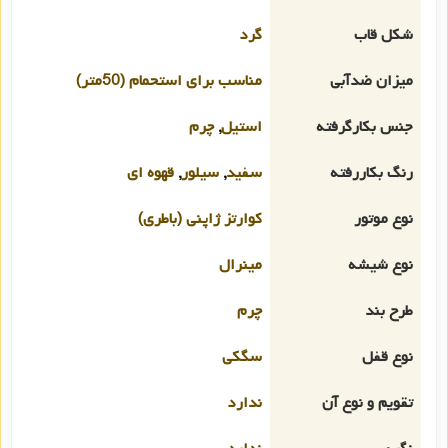
شکل قاب
گرد
میزان ضدآبی
مناسب برای استحمام (50متر)
جنس بکارگرفته
استیل
,
چرم
رنگ بکاررفته
سفید
,
سیلور
,
قهوه ای
نوع موتور
کوارتز ژاپنی (باطری)
نوع شیشه
مینرال
طرح بند
چرم
نوع قفل
سگکی
تقویم و نوع آن
ندارد