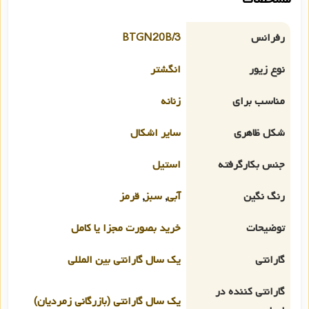
رفرانس
BTGN20B/3
نوع زیور
انگشتر
مناسب برای
زنانه
شکل ظاهری
سایر اشکال
جنس بکارگرفته
استیل
رنگ نگین
آبی
,
سبز
,
قرمز
توضیحات
خرید بصورت مجزا یا کامل
گارانتی
یک سال گارانتی بین المللی
گارانتی کننده در
یک سال گارانتی (بازرگانی زمردیان)