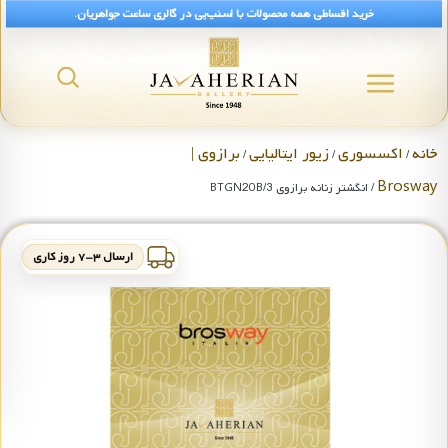
خرید اقساطی همه محصولات با اسنپ‌پی در گالری ساعت جواهریان.
خانه
اکسسوری
زیور ایتالیایی
برازوی |
/
/
/
Brosway
/ انگشتر زنانه برازوی BTGN20B/3
ارسال ۳-۷ روز کاری