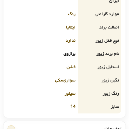
ایران
موارد گارانتی
رنگ
اصالت برند
ایتالیا
نوع قفل زیور
ندارد
نام برند زیور
برازوی
استایل زیور
فشن
نگین زیور
سواروسکی
رنگ زیور
سیلور
سایز
14
توضیحات