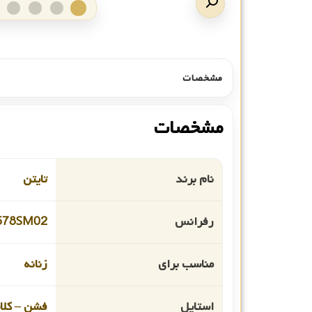
مشخصات
مشخصات
نام برند
تایتن
رفرانس
578SM02
مناسب برای
زنانه
استایل
فشن – کل