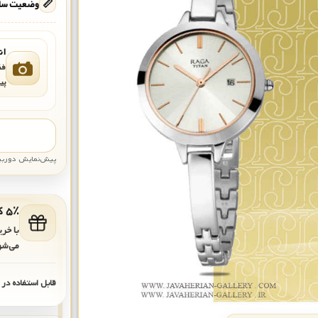
📏
وضعیت ساع
ان
فق
پی
پیش‌نمایش دوربین: قاب تقری
۵٪ کد هدیه برای خرید بعدی
با خر
می‌شو
قابل استفاده در