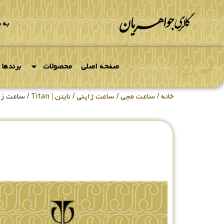
به 
صفحه اصلی
محصولات
برندها
خانه
/
ساعت مچی
/
ساعت ژاپنی
/
تایتن | Titan
/ ساعت زنانه ت