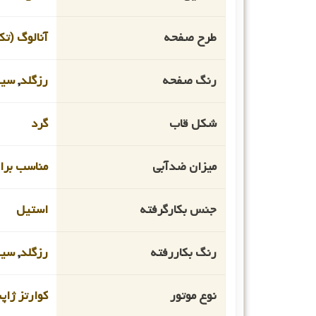
طرح صفحه
آنالوگ (تک
رنگ صفحه
رزگلد
,
سیل
شکل قاب
گرد
میزان ضدآبی
مناسب برای
جنس بکارگرفته
استیل
رنگ بکاررفته
رزگلد
,
سیل
نوع موتور
کوارتز ژاپ