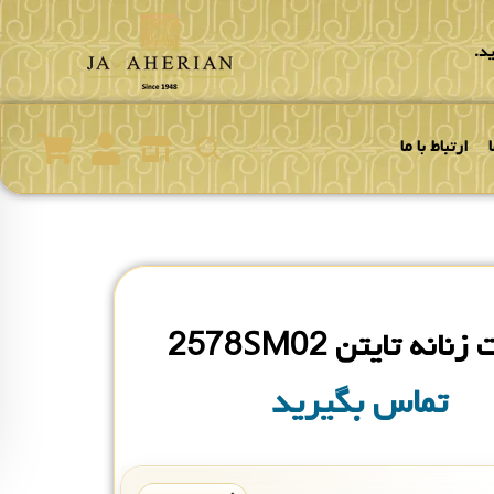
د.
ارتباط با ما
انه تایتن 2578SM02
تماس بگیرید