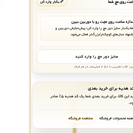
ت روی مچ شما
📏 یکبار وارد کن
دازه ساعت روی مچت رو با دوربین ببین
ط یک‌بار سایز دور مچ را وارد کن؛ پیش‌نمایش دوربین و
شنهاد مدل‌های کوچک‌تر/بزرگ‌تر فعال می‌شود.
سایز دور مچ را وارد کنید
بی با +۲.۵ میلی‌متر در هر طرف
ید این کالا، برای خرید بعدی شما یک کد هدیه
۵٪
صادر
د.
 همه محصولات فروشگاه
مشاهده فروشگاه