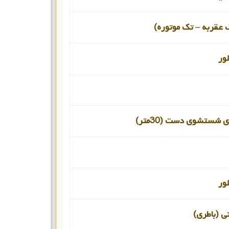
 عقربه – تک موتوره)
ور
 شستشوی دست (30متر)
ور
نی (باطری)