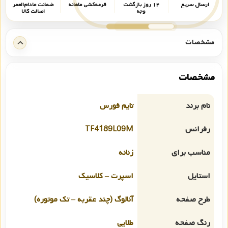
ارسال سریع
۱۴ روز بازگشت
قرعه‌کشی ماهانه
ضمانت مادام‌العمر
وجه
اصالت کالا
مشخصات
مشخصات
نام برند
تایم فورس
رفرانس
TF4189L09M
مناسب برای
زنانه
استایل
اسپرت – کلاسیک
طرح صفحه
آنالوگ (چند عقربه – تک موتوره)
رنگ صفحه
طلایی