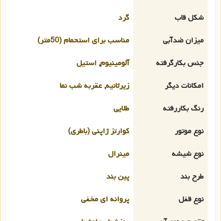
شکل قاب
گرد
میزان ضدآبی
مناسب برای استحمام (50متر)
جنس بکارگرفته
آلومینیوم
,
استیل
امکانات دیگر
زیرثانیه
,
عقربه شب نما
رنگ بکاررفته
طلایی
نوع موتور
کوارتز ژاپنی (باطری)
نوع شیشه
مینرال
طرح بند
پین بند
نوع قفل
پروانه ای مخفی