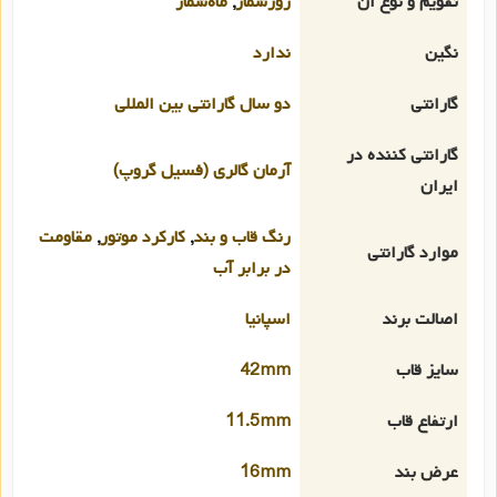
تقویم و نوع آن
روزشمار
,
ماه‌شمار
نگین
ندارد
گارانتی
دو سال گارانتی بین المللی
گارانتی کننده در
آرمان گالری (فسیل گروپ)
ایران
رنگ قاب و بند
,
کارکرد موتور
,
مقاومت
موارد گارانتی
در برابر آب
اصالت برند
اسپانیا
سایز قاب
42mm
ارتفاع قاب
11.5mm
عرض بند
16mm