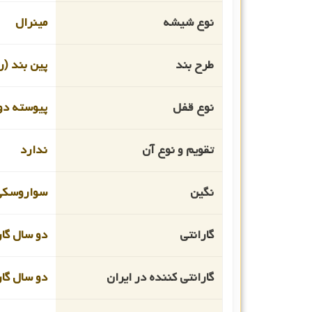
نوع شیشه
مینرال
طرح بند
پین بند (ر
نوع قفل
پیوسته دو
تقویم و نوع آن
ندارد
نگین
سواروسکی
گارانتی
دو سال گار
گارانتی کننده در ایران
دو سال گا