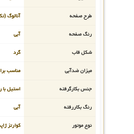
طرح صفحه
آنالوگ (تک
رنگ صفحه
آبی
شکل قاب
گرد
میزان ضدآبی
مناسب برای
جنس بکارگرفته
استیل با رو
رنگ بکاررفته
آبی
نوع موتور
کوارتز ژاپ