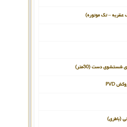
 عقربه – تک موتوره)
 شستشوی دست (30متر)
کش PVD
نی (باطری)