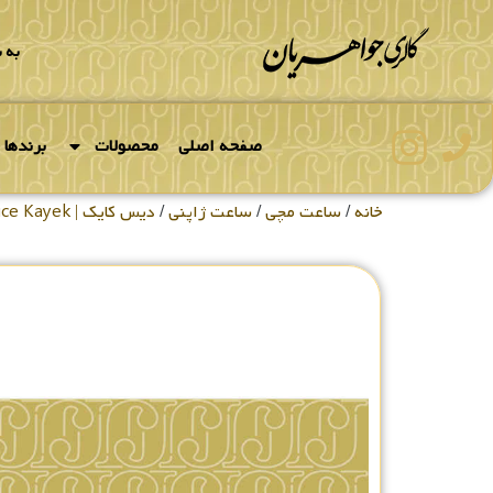
به 
صفحه اصلی
محصولات
برندها
خانه
/
ساعت مچی
/
ساعت ژاپنی
/
دیس کایک | Dice Kayek