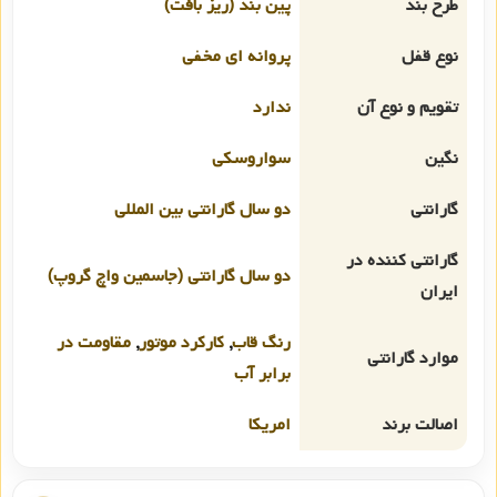
طرح بند
پین بند (ریز بافت)
نوع قفل
پروانه ای مخفی
تقویم و نوع آن
ندارد
نگین
سواروسکی
گارانتی
دو سال گارانتی بین المللی
گارانتی کننده در
دو سال گارانتی (جاسمین واچ گروپ)
ایران
رنگ قاب
,
کارکرد موتور
,
مقاومت در
موارد گارانتی
برابر آب
اصالت برند
امریکا