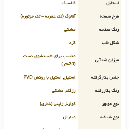
استایل
کلاسیک
طرح صفحه
آنالوگ (تک عقربه – تک موتوره)
رنگ صفحه
مشکی
شکل قاب
گرد
مناسب برای شستشوی دست
میزان ضدآبی
(30متر)
جنس بکارگرفته
استیل
,
استیل با روکش PVD
رنگ بکاررفته
رزگلد
,
مشکی
نوع موتور
کوارتز ژاپنی (باطری)
نوع شیشه
مینرال