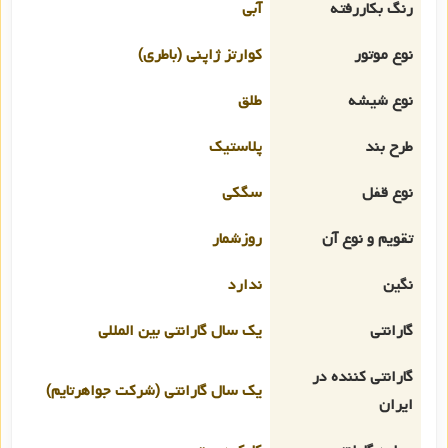
رنگ بکاررفته
آبی
نوع موتور
کوارتز ژاپنی (باطری)
نوع شیشه
طلق
طرح بند
پلاستیک
نوع قفل
سگکی
تقویم و نوع آن
روزشمار
نگین
ندارد
گارانتی
یک سال گارانتی بین المللی
گارانتی کننده در
یک سال گارانتی (شرکت جواهرتایم)
ایران