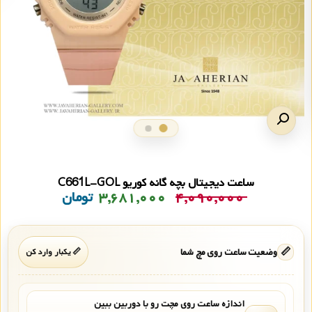
ساعت دیجیتال بچه گانه کوریو C661L-GOL
۴,۰۹۰,۰۰۰
۳,۶۸۱,۰۰۰
تومان
📏
وضعیت ساعت روی مچ شما
📏 یکبار وارد کن
اندازه ساعت روی مچت رو با دوربین ببین