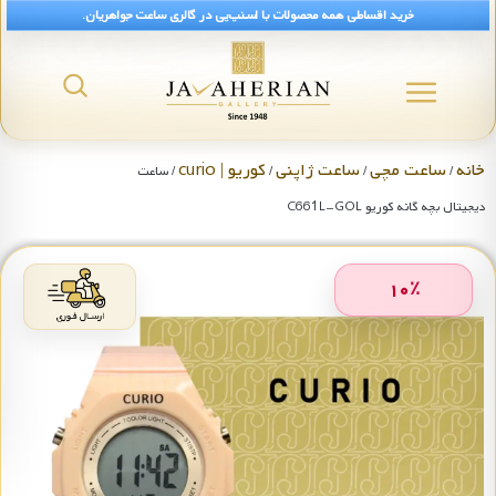
خرید اقساطی همه محصولات با اسنپ‌پی در گالری ساعت جواهریان.
خانه
ساعت مچی
ساعت ژاپنی
کوریو | curio
/
/
/
/ ساعت
دیجیتال بچه گانه کوریو C661L-GOL
۱۰
٪