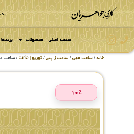
به 
صفحه اصلی
محصولات
برندها
خانه
/
ساعت مچی
/
ساعت ژاپنی
/
کوریو | curio
/ ساعت دیجیت
۱۰
٪