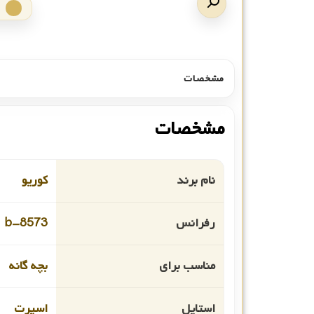
مشخصات
مشخصات
نام برند
کوریو
رفرانس
8573-b
مناسب برای
بچه گانه
استایل
اسپرت