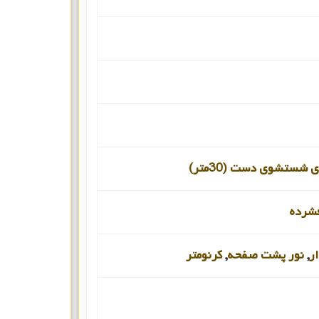
 شستشوی دست (30متر)
شرده
ر
,
نور پشت صفحه
,
کرنومتر