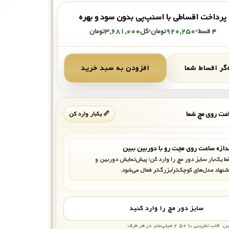
پرداخت اقساطی با اسنپ‌پی بدون سود و بهره
۴ قسط
•
۹۲۰,۲۵۰
تومان
•
کل
۳,۶۸۱,۰۰۰
تومان
گر اقساط شما
افزودن به سبد خرید
ت روی مچ شما
📏 یکبار وارد کن
دازه ساعت روی مچت رو با دوربین ببین
ط یک‌بار سایز دور مچ را وارد کن؛ پیش‌نمایش دوربین و
شنهاد مدل‌های کوچک‌تر/بزرگ‌تر فعال می‌شود.
سایز دور مچ را وارد کنید
بی با +۲.۵ میلی‌متر در هر طرف