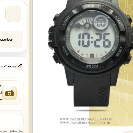
محاسبه‌
📏
وضعیت ساع
ان
فق
پی
پیش‌نمایش دوربین: قاب تقری