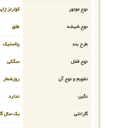
نوع موتور
کوارتز ژاپ
نوع شیشه
طلق
طرح بند
پلاستیک
نوع قفل
سگکی
تقویم و نوع آن
روزشمار
نگین
ندارد
گارانتی
یک سال گار