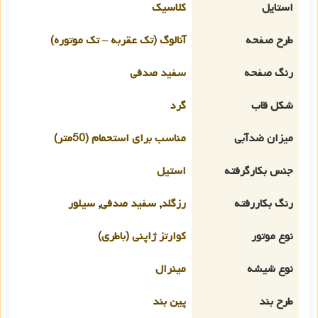
استایل
کلاسیک
طرح صفحه
آنالوگ (تک عقربه – تک موتوره)
رنگ صفحه
سفید صدفی
شکل قاب
گرد
میزان ضدآبی
مناسب برای استحمام (50متر)
جنس بکارگرفته
استیل
رنگ بکاررفته
رزگلد
,
سفید صدفی
,
سیلور
نوع موتور
کوارتز ژاپنی (باطری)
نوع شیشه
مینرال
طرح بند
پین بند