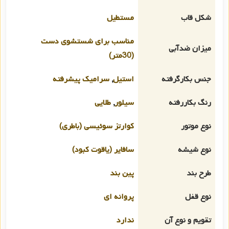
شکل قاب
مستطیل
مناسب برای شستشوی دست
میزان ضدآبی
(30متر)
جنس بکارگرفته
استیل
,
سرامیک پیشرفته
رنگ بکاررفته
سیلور
,
طلایی
نوع موتور
کوارتز سوئیسی (باطری)
نوع شیشه
سافایر (یاقوت کبود)
طرح بند
پین بند
نوع قفل
پروانه ای
تقویم و نوع آن
ندارد