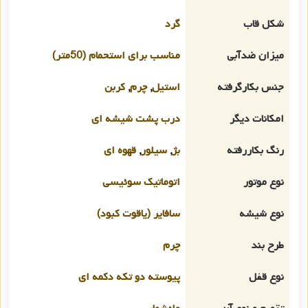
شکل قاب
گرد
میزان ضدآبی
مناسب برای استحمام (50متر)
جنس بکارگرفته
استیل
,
چرم
,
کربن
امکانات دیگر
درب پشت شیشه ای
رنگ بکاررفته
بژ
,
سیلور
,
قهوه ای
نوع موتور
اتوماتیک سوئیسی
نوع شیشه
سافایر (یاقوت کبود)
طرح بند
چرم
نوع قفل
پیوسته دو تکه دکمه ای