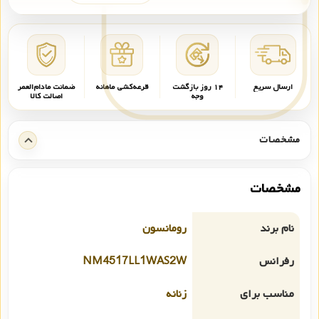
ارسال سریع
۱۴ روز بازگشت
قرعه‌کشی ماهانه
ضمانت مادام‌العمر
وجه
اصالت کالا
مشخصات
مشخصات
نام برند
رومانسون
رفرانس
NM4517LL1WAS2W
مناسب برای
زنانه