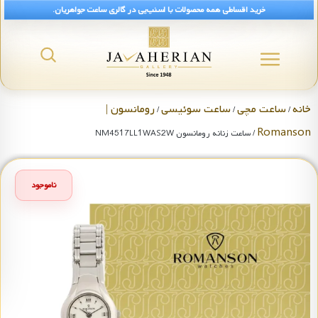
خرید اقساطی همه محصولات با اسنپ‌پی در گالری ساعت جواهریان.
خانه
ساعت مچی
ساعت سوئیسی
رومانسون |
/
/
/
Romanson
/ ساعت زنانه رومانسون NM4517LL1WAS2W
ناموجود