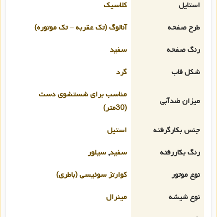
استایل
کلاسیک
طرح صفحه
آنالوگ (تک عقربه – تک موتوره)
رنگ صفحه
سفید
شکل قاب
گرد
مناسب برای شستشوی دست
میزان ضدآبی
(30متر)
جنس بکارگرفته
استیل
رنگ بکاررفته
سفید
,
سیلور
نوع موتور
کوارتز سوئیسی (باطری)
نوع شیشه
مینرال