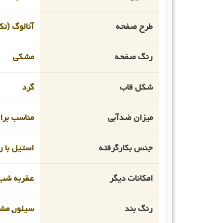
طرح صفحه
آنالوگ (تک
رنگ صفحه
مشکی
شکل قاب
گرد
میزان ضدآبی
مناسب برای
جنس بکارگرفته
استیل با رو
امکانات دیگر
عقربه شب 
رنگ بند
سیلور
,
مش