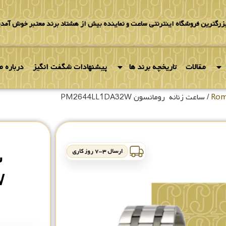
بزرگترین فروشگاه اینترنتی ساعت و نماینده بیش از هشتاد برند معتبر خوش آمدی
مقالات
تاریخچه برند ها
پیشنهادات شگفت انگیز
درباره ما
/ ساعت زنانه رومانسون PM2644LL1DA32W
ارسال ۳-۷ روز کاری
س
W
۰