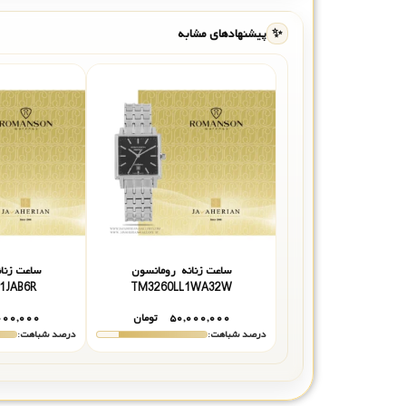
✨
پیشنهادهای مشابه
ساعت زنانه رومانسون
ساعت زنا
1JAB6R
TM3260LL1WA32W
۵۰,۰۰۰,۰۰۰
تومان
۰۰۰,۰۰۰
درصد شباهت:
درصد شباهت: