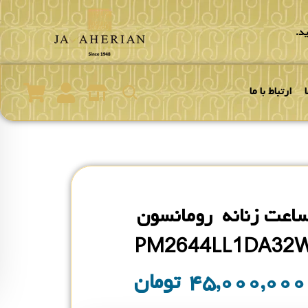
د.
ارتباط با ما
اعت زنانه رومانسون
PM2644LL1DA32
۴۵,۰۰۰,۰۰
تومان