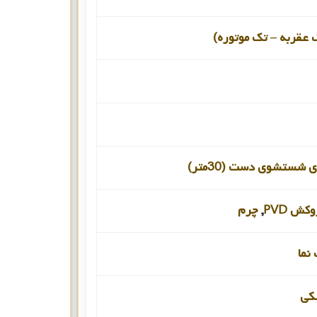
 عقربه – تک موتوره)
 شستشوی دست (30متر)
کش PVD
,
چرم
نما
کی