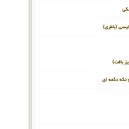
کی
ئیسی (باطری)
یز بافت)
 تکه دکمه ای