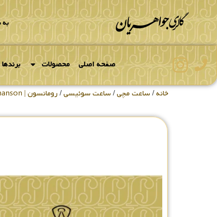
به 
صفحه اصلی
محصولات
برندها
خانه
/
ساعت مچی
/
ساعت سوئیسی
/
رومانسون | Romanson