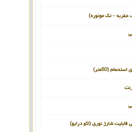
 عقربه – تک موتوره)
ی
ستحمام (50متر)
زنت
ی
ی قابلیت شارژ نوری (اکو درایو)