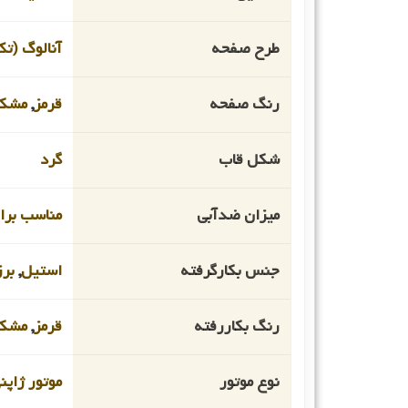
طرح صفحه
آنالوگ (تک
رنگ صفحه
قرمز
,
مشک
شکل قاب
گرد
میزان ضدآبی
مناسب برای ا
جنس بکارگرفته
استیل
,
بر
رنگ بکاررفته
قرمز
,
مشک
نوع موتور
موتور ژاپن