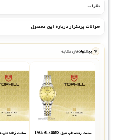
نظرات
سوالات پرتکرار درباره این محصول
✨
پیشنهادهای مشابه
ساعت زنانه تاپ هیل TA059L.S6982
ساعت زنانه تاپ هیل .S6682