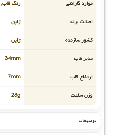
موارد گارانتی
رنگ قاب, ک
اصالت برند
ژاپن
کشور سازنده
ژاپن
سایز قاب
34mm
ارتفاع قاب
7mm
وزن ساعت
28g
توضیحات