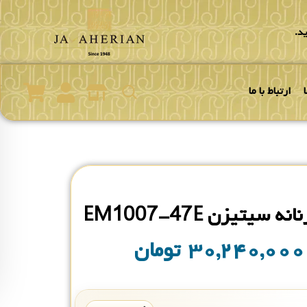
د.
ارتباط با ما
 سیتیزن EM1007-47E
۳۰,۲۴۰,۰۰
تومان