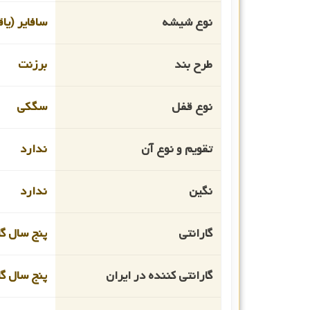
نوع شیشه
سافایر (یا
طرح بند
برزنت
نوع قفل
سگکی
تقویم و نوع آن
ندارد
نگین
ندارد
گارانتی
پنج سال گا
گارانتی کننده در ایران
پنج سال گا