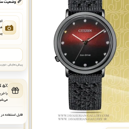
📏
وضعیت ساع
ان
فق
پی
پیش‌نمایش دوربین: قاب تقری
۵٪ کد هدیه برای خرید بعدی
با خر
می‌شو
قابل استفاده در