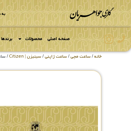
به 
صفحه اصلی
محصولات
برندها
خانه
/
ساعت مچی
/
ساعت ژاپنی
/
سیتیزن | Citizen
/ ساعت 