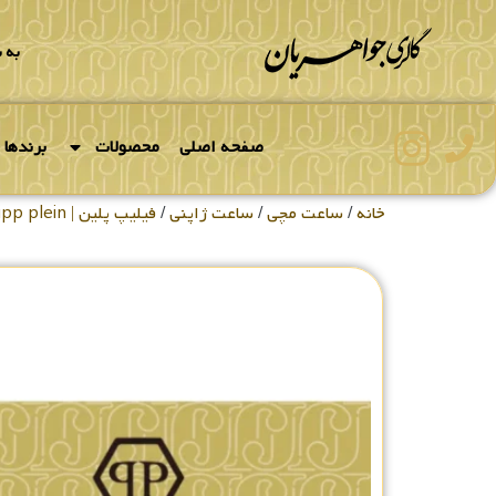
به 
صفحه اصلی
محصولات
برندها
خانه
/
ساعت مچی
/
ساعت ژاپنی
/
فیلیپ پلین | philipp plein