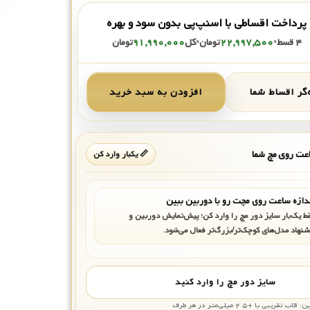
پرداخت اقساطی با اسنپ‌پی بدون سود و بهره
۴ قسط
•
۲۲,۹۹۷,۵۰۰
تومان
•
کل
۹۱,۹۹۰,۰۰۰
تومان
گر اقساط شما
افزودن به سبد خرید
ت روی مچ شما
📏 یکبار وارد کن
دازه ساعت روی مچت رو با دوربین ببین
ط یک‌بار سایز دور مچ را وارد کن؛ پیش‌نمایش دوربین و
شنهاد مدل‌های کوچک‌تر/بزرگ‌تر فعال می‌شود.
سایز دور مچ را وارد کنید
بی با +۲.۵ میلی‌متر در هر طرف