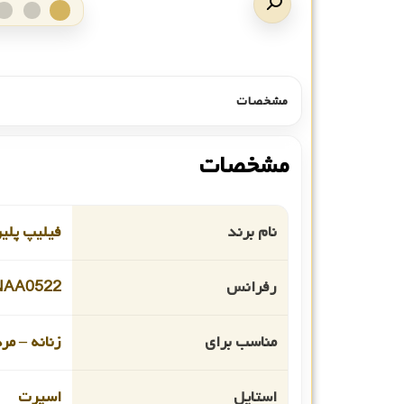
مشخصات
مشخصات
نام برند
فیلیپ پلی
رفرانس
AA0522
مناسب برای
زنانه – مر
استایل
اسپرت