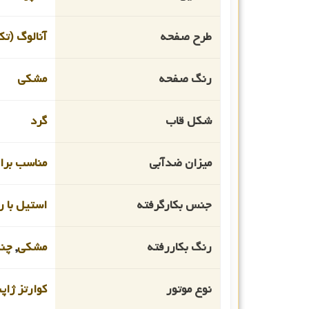
طرح صفحه
آنالوگ (تک
رنگ صفحه
مشکی
شکل قاب
گرد
میزان ضدآبی
مناسب برای ا
جنس بکارگرفته
استیل با رو
رنگ بکاررفته
مشکی
,
چن
نوع موتور
کوارتز ژاپ