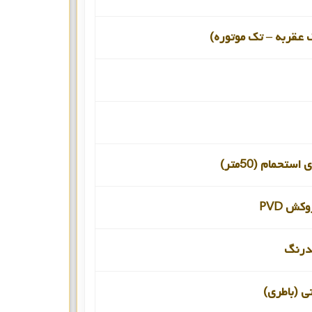
 عقربه – تک موتوره)
ستحمام (50متر)
کش PVD
درنگ
نی (باطری)