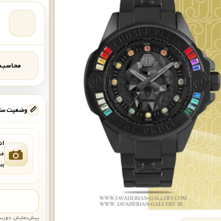
محاسبه‌
📏
وضعیت ساع
ان
فق
پی
پیش‌نمایش دوربین: قاب تقری