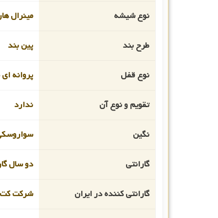
نوع شیشه
مینرال هار
طرح بند
پین بند
نوع قفل
پروانه ای
تقویم و نوع آن
ندارد
نگین
سواروسکی
گارانتی
دو سال گار
گارانتی کننده در ایران
شرکت کت ا