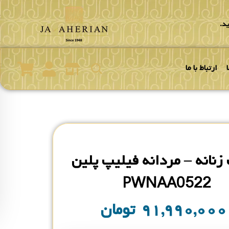
د.
ارتباط با ما
نانه – مردانه فیلیپ پلین
PWNAA0522
۹۱,۹۹۰,۰۰
تومان