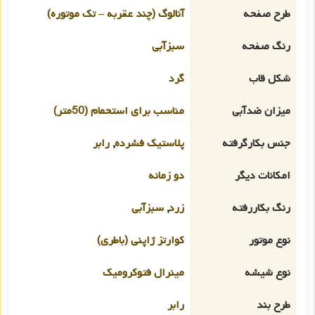
طرح صفحه
آنالوگ (چند عقربه – تک موتوره)
رنگ صفحه
سبزآبی
شکل قاب
گرد
میزان ضدآبی
مناسب برای استحمام (50متر)
جنس بکارگرفته
پلاستیک فشرده
,
رابر
امکانات دیگر
دو زمانه
رنگ بکاررفته
زرد
,
سبزآبی
نوع موتور
کوارتز ژاپنی (باطری)
نوع شیشه
مینرال فتوکرومیک
طرح بند
رابر