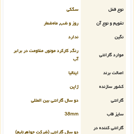
نوع قفل
سگکی
تقویم و نوع آن
روز و شب
,
ماه‌شمار
نگین
ندارد
رنگ, کارکرد موتور, مقاومت در برابر
موارد گارانتی
آب
اصالت برند
ایتالیا
کشور سازنده
ژاپن
گارانتی
دو سال گارانتی بین المللی
سایز قاب
38mm
گارانتی کننده در
دو سال گارانتی (شرکت جواهرتایم)