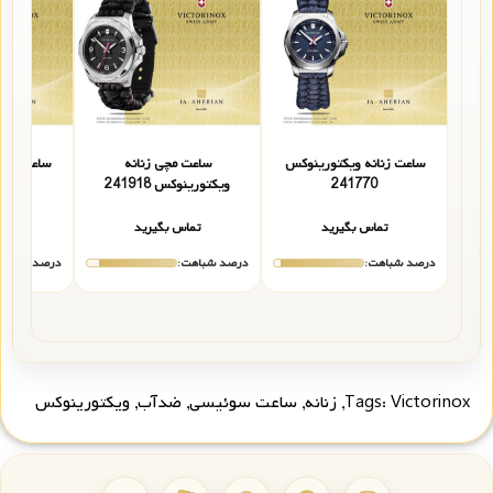
ساعت زنانه ویکتورینوکس
ساعت مچی زنانه
ساعت زنا
241770
ویکتورینوکس 241918
5
تماس بگیرید
تماس بگیرید
تما
درصد شباهت:
درصد شباهت:
درصد شباهت
Victorinox
Tags:
,
زنانه
,
ساعت سوئیسی
,
ضدآب
,
ویکتورینوکس