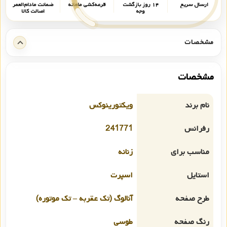
ارسال سریع
۱۴ روز بازگشت
قرعه‌کشی ماهانه
ضمانت مادام‌العمر
وجه
اصالت کالا
مشخصات
مشخصات
نام برند
ویکتورینوکس
رفرانس
241771
مناسب برای
زنانه
استایل
اسپرت
طرح صفحه
آنالوگ (تک عقربه – تک موتوره)
رنگ صفحه
طوسی