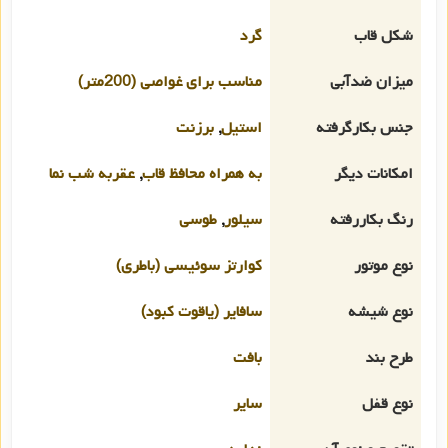
شکل قاب
گرد
میزان ضدآبی
مناسب برای غواصی (200متر)
جنس بکارگرفته
استیل
,
برزنت
امکانات دیگر
به همراه محافظ قاب
,
عقربه شب نما
رنگ بکاررفته
سیلور
,
طوسی
نوع موتور
کوارتز سوئیسی (باطری)
نوع شیشه
سافایر (یاقوت کبود)
طرح بند
بافت
نوع قفل
سایر