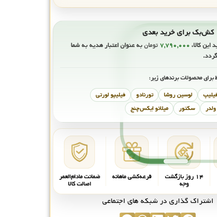
ی
د این کالا،
۷,۷۹۰,۰۰۰
تومان
به عنوان اعتبار هدیه به شما
گردد.
 برای محصولات برندهای زیر:
فیلیپ
لوسین روشا
تورنادو
فیلیپو لورتی
ولدر
سکتور
میلانو ایکس‌چنج
۱۴ روز بازگشت
قرعه‌کشی ماهانه
ضمانت مادام‌العمر
وجه
اصالت کالا
اشتراک گذاری در شبکه های اجتماعی