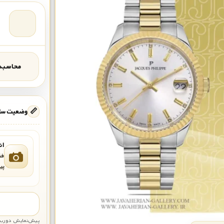
محاسبه‌
📏
وضعیت ساع
ان
فق
پی
پیش‌نمایش دوربین: قاب تقری