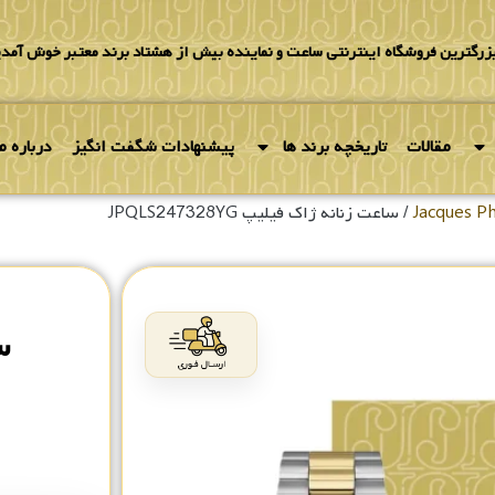
بزرگترین فروشگاه اینترنتی ساعت و نماینده بیش از هشتاد برند معتبر خوش آمدی
مقالات
تاریخچه برند ها
پیشنهادات شگفت انگیز
درباره ما
/ ساعت زنانه ژاک فیلیپ JPQLS247328YG
س
۰