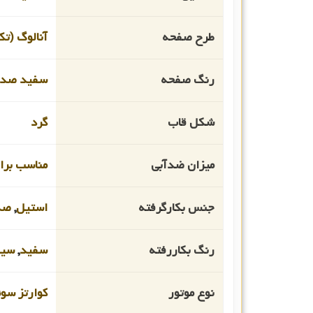
طرح صفحه
آنالوگ (تک
رنگ صفحه
سفید صد
شکل قاب
گرد
میزان ضدآبی
مناسب برای ا
جنس بکارگرفته
استیل
,
صد
رنگ بکاررفته
سفید
,
سیل
نوع موتور
کوارتز سو