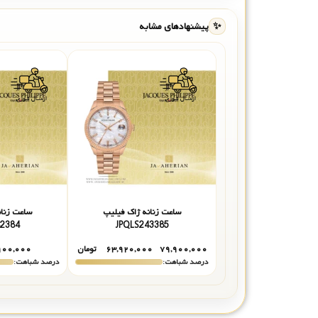
✨
پیشنهادهای مشابه
ساعت زنانه ژاک فیلیپ
ساعت زنان
42384
JPQLS243385
۷۹,۹۰۰,۰۰۰
۶۳,۹۲۰,۰۰۰
تومان
۹۰۰,۰۰۰
درصد شباهت:
درصد شباهت: