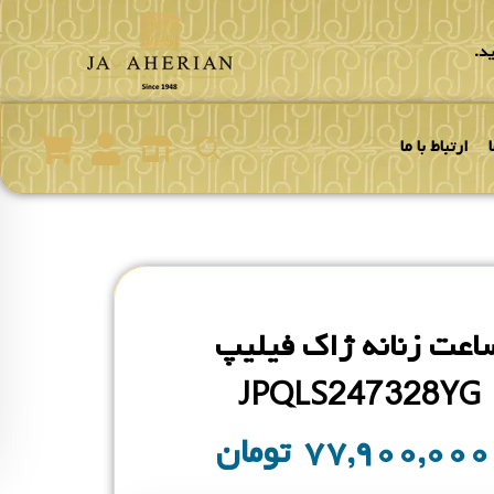
د.
ارتباط با ما
اعت زنانه ژاک فیلیپ
JPQLS247328YG
۷۷,۹۰۰,۰۰
تومان