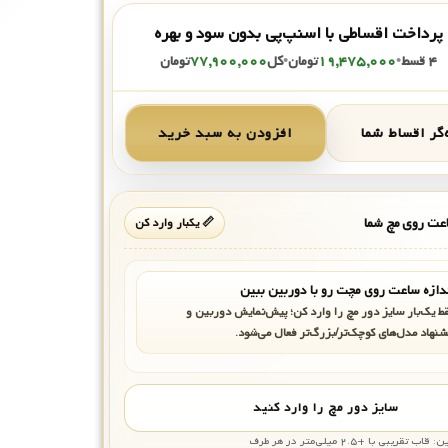
پرداخت اقساطی با اسنپ‌پی بدون سود و بهره
۴ قسط
•
۱۹,۴۷۵,۰۰۰
تومان
•
کل
۷۷,۹۰۰,۰۰۰
تومان
گر اقساط شما
افزودن به سبد خرید
ت روی مچ شما
📏 یکبار وارد کن
دازه ساعت روی مچت رو با دوربین ببین
ط یک‌بار سایز دور مچ را وارد کن؛ پیش‌نمایش دوربین و
شنهاد مدل‌های کوچک‌تر/بزرگ‌تر فعال می‌شود.
سایز دور مچ را وارد کنید
بی با +۲.۵ میلی‌متر در هر طرف