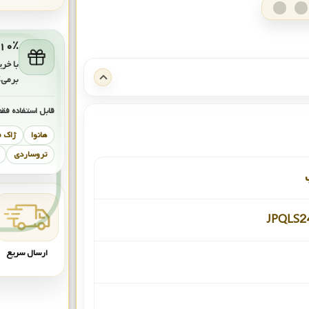
۱۰٪ کش‌بک برای خرید بعد
با خری
برمی‌
قابل استفاده فقط
هانوا
ژاک 
تروساردی
JPQLS2
ارسال سریع