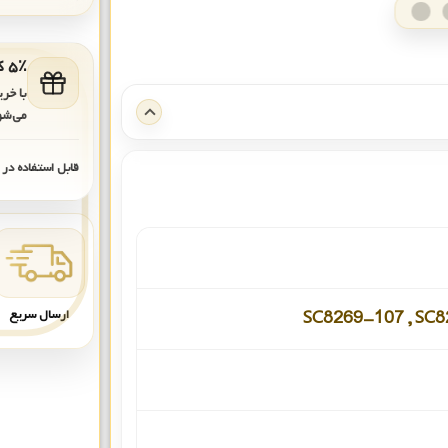
۵٪ کد هدیه برای خرید بعدی
با خر
می‌شو
قابل استفاده در
ارسال سریع
SC8269-107 , SC