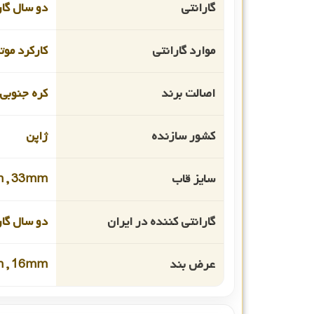
گارانتی
دو سال گار
موارد گارانتی
کارکرد موت
اصالت برند
کره جنوبی
کشور سازنده
ژاپن
سایز قاب
 , 33mm
گارانتی کننده در ایران
دو سال گار
عرض بند
 , 16mm