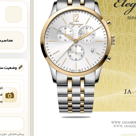
محاسبه‌
📏
وضعیت ساع
ان
فق
پی
پیش‌نمایش دوربین: قاب تقری