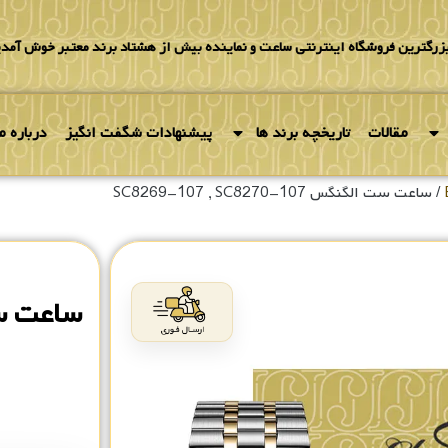
بزرگترین فروشگاه اینترنتی ساعت و نماینده بیش از هشتاد برند معتبر خوش آمدی
مقالات
تاریخچه برند ها
پیشنهادات شگفت انگیز
درباره ما
/ ساعت ست الگنگس SC8269-107 , SC8270-107
۰