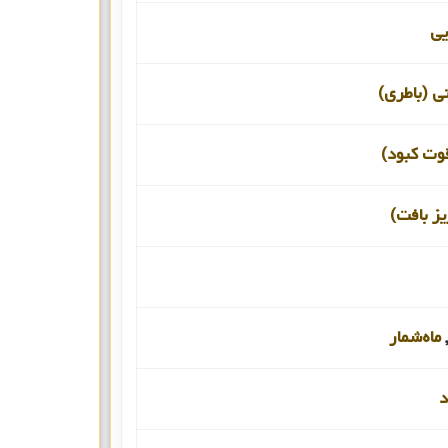
یی
نی (باطری)
قوت کبود)
یز بافت)
,
ماه‌شمار
د