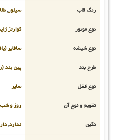
رنگ قاب
سیلور
,
طلا
نوع موتور
کوارتز ژاپ
نوع شیشه
سافایر (یا
طرح بند
پین بند (ر
نوع قفل
سایر
تقویم و نوع آن
روز و شب
نگین
ندارد
,
دار