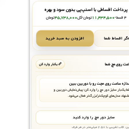
پرداخت اقساطی با اسنپ‌پی بدون سود و بهره
۴ قسط
•
۱۱,۴۳۴,۵۰۰
تومان
•
کل
۴۵,۷۳۸,۰۰۰
تومان
گر اقساط شما
افزودن به سبد خرید
ت روی مچ شما
📏 یکبار وارد کن
دازه ساعت روی مچت رو با دوربین ببین
ط یک‌بار سایز دور مچ را وارد کن؛ پیش‌نمایش دوربین و
شنهاد مدل‌های کوچک‌تر/بزرگ‌تر فعال می‌شود.
سایز دور مچ را وارد کنید
بی با +۲.۵ میلی‌متر در هر طرف