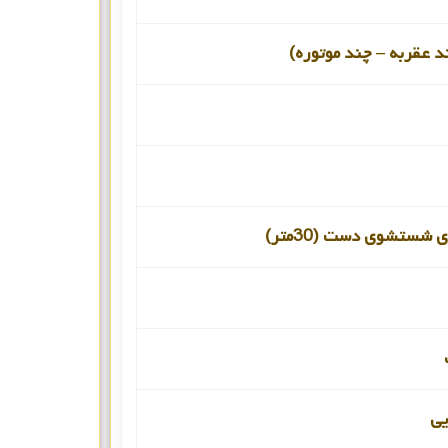
د عقربه – چند موتوره)
 شستشوی دست (30متر)
یی