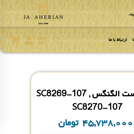
د.
ارتباط با ما
ساعت ست الگنگس SC8269-107 ,
SC8270-107
۴۵,۷۳۸,۰۰
تومان