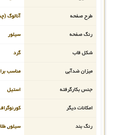
طرح صفحه
آنالوگ (چن
رنگ صفحه
سیلور
شکل قاب
گرد
میزان ضدآبی
مناسب برای
جنس بکارگرفته
استیل
امکانات دیگر
کورنوگراف
رنگ بند
سیلور
,
طلا