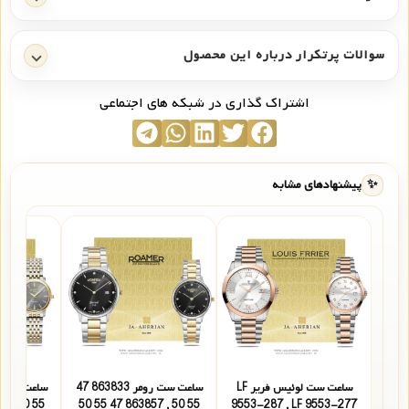
سوالات پرتکرار درباره این محصول
اشتراک گذاری در شبکه های اجتماعی
✨
پیشنهادهای مشابه
ساعت ست لوئیس فریر LF
ساعت ست رومر 863833 47
55 50 , 992857 47 55 50
55 50 , 863857 47 55 50
9553-287 , LF 9553-277