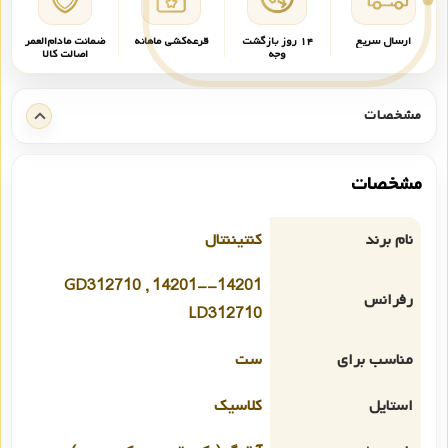
ارسال سریع
۱۴ روز بازگشت
قرعه‌کشی ماهانه
ضمانت مادام‌العمر
وجه
اصالت کالا
مشخصات
مشخصات
نام برند
کنتیننتال
14201-GD312710 , 14201-
رفرانس
LD312710
مناسب برای
ست
استایل
کلاسیک