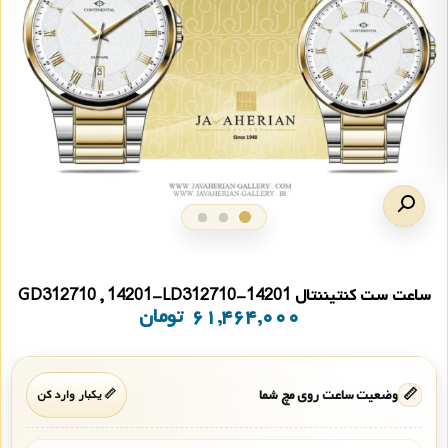
ساعت ست کنتیننتال 14201-GD312710 , 14201-LD312710
۶۱,۴۶۴,۰۰۰
تومان
📏
وضعیت ساعت روی مچ شما
📏 یکبار وارد کن