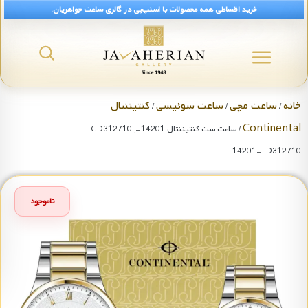
خرید اقساطی همه محصولات با اسنپ‌پی در گالری ساعت جواهریان.
خانه
ساعت مچی
ساعت سوئیسی
کنتیننتال |
/
/
/
Continental
/ ساعت ست کنتیننتال 14201-GD312710 ,
14201-LD312710
ناموجود