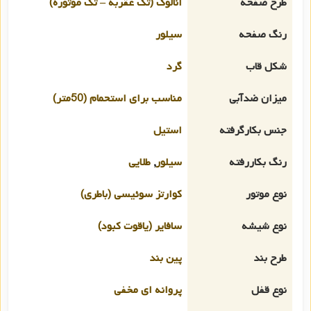
طرح صفحه
آنالوگ (تک عقربه – تک موتوره)
رنگ صفحه
سیلور
شکل قاب
گرد
میزان ضدآبی
مناسب برای استحمام (50متر)
جنس بکارگرفته
استیل
رنگ بکاررفته
سیلور
,
طلایی
نوع موتور
کوارتز سوئیسی (باطری)
نوع شیشه
سافایر (یاقوت کبود)
طرح بند
پین بند
نوع قفل
پروانه ای مخفی