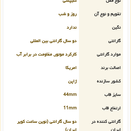
نوع قفل
کلیپسی
تقویم و نوع آن
روز و شب
نگین
ندارد
گارانتی
دو سال گارانتی بین المللی
موارد گارانتی
کارکرد موتور, مقاومت در برابر آب
اصالت برند
امریکا
کشور سازنده
ژاپن
سایز قاب
44mm
ارتفاع قاب
11mm
گارانتی کننده در
دو سال گارانتی (نوین ساعت کویر
ایران
ایران)