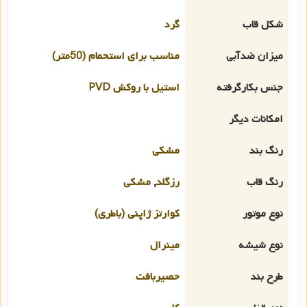
شکل قاب
گرد
میزان ضدآبی
مناسب برای استحمام (50متر)
جنس بکارگرفته
استیل با روکش PVD
امکانات دیگر
رنگ بند
مشکی
رنگ قاب
رزگلد
,
مشکی
نوع موتور
کوارتز ژاپنی (باطری)
نوع شیشه
مینرال
طرح بند
حصیربافت