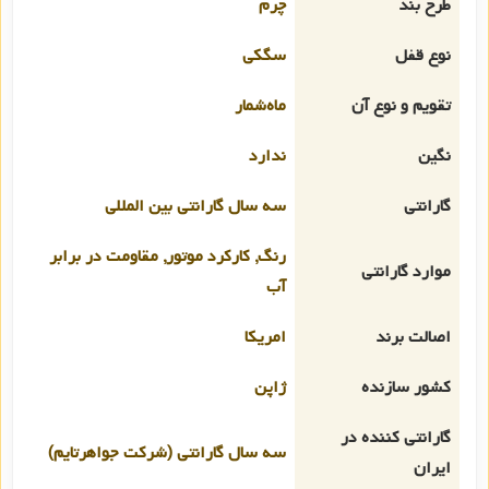
طرح بند
چرم
نوع قفل
سگکی
تقویم و نوع آن
ماه‌شمار
نگین
ندارد
گارانتی
سه سال گارانتی بین المللی
رنگ, کارکرد موتور, مقاومت در برابر
موارد گارانتی
آب
اصالت برند
امریکا
کشور سازنده
ژاپن
گارانتی کننده در
سه سال گارانتی (شرکت جواهرتایم)
ایران