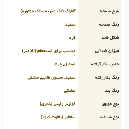
طرح صفحه
آنالوگ (تک عقربه – تک موتوره)
رنگ صفحه
سفید
شکل قاب
گرد
میزان ضدآبی
مناسب برای استحمام (50متر)
جنس بکارگرفته
استیل
,
چرم
رنگ بکاررفته
سفید
,
سیلور
,
طلایی
,
مشکی
رنگ بند
مشکی
نوع موتور
کوارتز ژاپنی (باطری)
نوع شیشه
سافایر (یاقوت کبود)