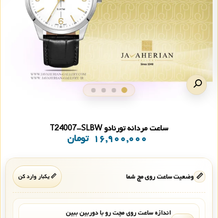
ساعت مردانه تورنادو T24007-SLBW
۱۶,۹۰۰,۰۰۰
تومان
📏
وضعیت ساعت روی مچ شما
📏 یکبار وارد کن
اندازه ساعت روی مچت رو با دوربین ببین