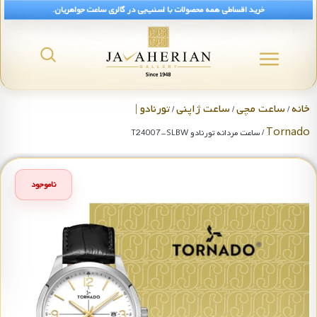
خرید اقساطی همه محصولات با اسنپ‌پی در گالری ساعت جواهریان.
خانه
ساعت مچی
ساعت ژاپنی
تورنادو |
/
/
/
Tornado
/ ساعت مردانه تورنادو T24007-SLBW
ناموجود