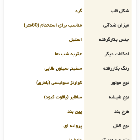
شکل قاب
گرد
میزان ضدآبی
مناسب برای استحمام (50متر)
جنس بکارگرفته
استیل
امکانات دیگر
عقربه شب نما
رنگ بکاررفته
سفید
,
سیلور
,
طلایی
نوع موتور
کوارتز سوئیسی (باطری)
نوع شیشه
سافایر (یاقوت کبود)
طرح بند
پین بند
نوع قفل
پروانه ای