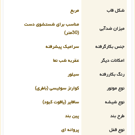
شکل قاب
مربع
مناسب برای شستشوی دست
میزان ضدآبی
(30متر)
جنس بکارگرفته
سرامیک پیشرفته
امکانات دیگر
عقربه شب نما
رنگ بکاررفته
سیلور
نوع موتور
کوارتز سوئیسی (باطری)
نوع شیشه
سافایر (یاقوت کبود)
طرح بند
پین بند
نوع قفل
پروانه ای