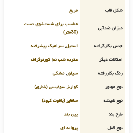
شکل قاب
مربع
مناسب برای شستشوی دست
میزان ضدآبی
(30متر)
جنس بکارگرفته
استیل
,
سرامیک پیشرفته
امکانات دیگر
عقربه شب نما
,
کورنوگراف
رنگ بکاررفته
سیلور
,
مشکی
نوع موتور
کوارتز سوئیسی (باطری)
نوع شیشه
سافایر (یاقوت کبود)
طرح بند
پین بند
نوع قفل
پروانه ای