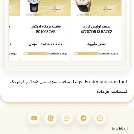
ساعت لوئیس ارارد
ساعت مردانه ادوکس
ساعت م
0237JCAID
801063CAR
47207OR13.BAC02
تماس بگیرید
۱۸۳,۰۰۰,۰۰۰
تومان
۰۰,۰۰۰
درصد شباهت:
درصد شباهت:
درصد شباهت
Frederique constant
Tags:
,
ساعت سوئیسی
,
ضدآب
,
فردریک
کنستانت
,
مردانه
ارتباط با ما