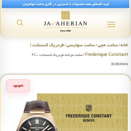
خرید اقساطی همه محصولات با اسنپ‌پی در گالری ساعت جواهریان.
خانه
ساعت مچی
ساعت سوئیسی
فردریک کنستانت |
/
/
/
Frederique Constant
/ ساعت مردانه فردریک کنستانت FC-
303B4NH4
ناموجود