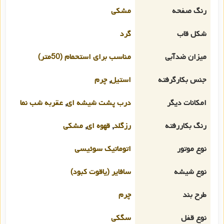
رنگ صفحه
مشکی
شکل قاب
گرد
میزان ضدآبی
مناسب برای استحمام (50متر)
جنس بکارگرفته
استیل
,
چرم
امکانات دیگر
درب پشت شیشه ای
,
عقربه شب نما
رنگ بکاررفته
رزگلد
,
قهوه ای
,
مشکی
نوع موتور
اتوماتیک سوئیسی
نوع شیشه
سافایر (یاقوت کبود)
طرح بند
چرم
نوع قفل
سگکی