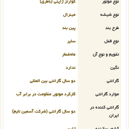
نوع موتور
کوارتز ژاپنی (باطری)
نوع شیشه
مینرال
طرح بند
پین بند
نوع قفل
سایر
تقویم و نوع آن
ماه‌شمار
نگین
ندارد
گارانتی
دو سال گارانتی بین المللی
موارد گارانتی
کارکرد موتور, مقاومت در برابر آب
گارانتی کننده در
دو سال گارانتی (شرکت آسمین تایم)
ایران
کشور سازنده
ژاپن