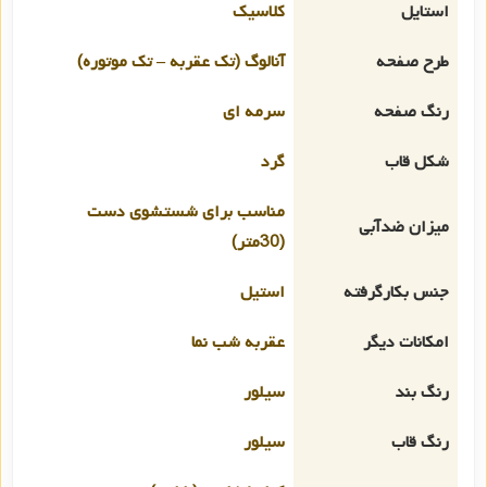
استایل
کلاسیک
طرح صفحه
آنالوگ (تک عقربه – تک موتوره)
رنگ صفحه
سرمه ای
شکل قاب
گرد
مناسب برای شستشوی دست
میزان ضدآبی
(30متر)
جنس بکارگرفته
استیل
امکانات دیگر
عقربه شب نما
رنگ بند
سیلور
رنگ قاب
سیلور