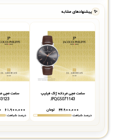
✨
پیشنهادهای مشابه
ساعت مچی مردانه ژاک فیلیپ
ساعت مچی مر
33123
JPQGS071143
۴۴,۹۰۰,۰۰۰
تومان
۶۱,۹۰۰,۰۰۰
۰
درصد شباهت:
درصد شباهت: