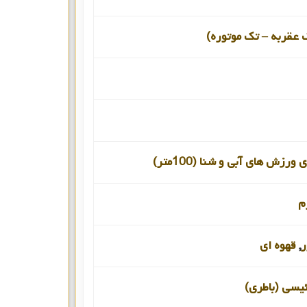
 عقربه – تک موتوره)
ورزش های آبی و شنا (100متر)
م
ر
,
قهوه ای
ئیسی (باطری)