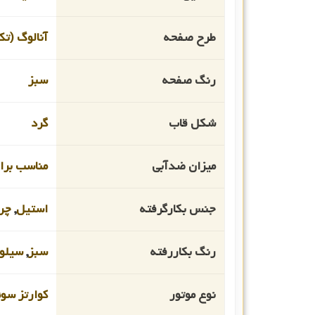
طرح صفحه
آنالوگ (تک
رنگ صفحه
سبز
شکل قاب
گرد
میزان ضدآبی
مناسب برای 
جنس بکارگرفته
استیل
,
چر
رنگ بکاررفته
سبز
,
سیلو
نوع موتور
کوارتز سو