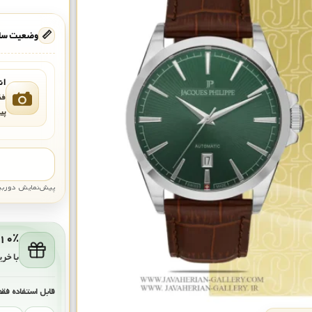
📏
وضعیت ساع
ان
فق
پی
پیش‌نمایش دوربین: قاب تقری
۱۰٪ کش‌بک برای خرید بعد
با خری
قابل استفاده فقط