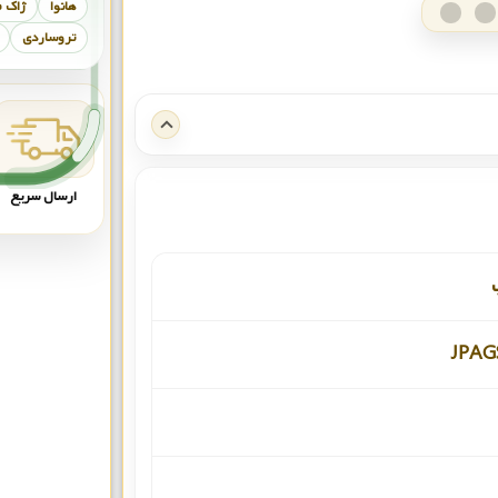
هانوا
ژاک 
تروساردی
ارسال سریع
JPAG