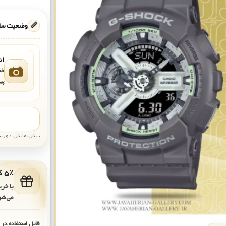
📏
وضعیت ساع
ان
فق
پی
پیش‌نمایش دوربین: قاب تقری
۵٪ کد هدیه برای خرید بعدی
با خر
می‌شو
قابل استفاده در