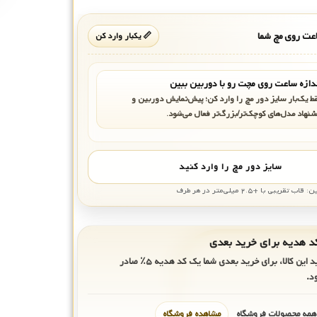
ت روی مچ شما
📏 یکبار وارد کن
دازه ساعت روی مچت رو با دوربین ببین
ط یک‌بار سایز دور مچ را وارد کن؛ پیش‌نمایش دوربین و
شنهاد مدل‌های کوچک‌تر/بزرگ‌تر فعال می‌شود.
سایز دور مچ را وارد کنید
بی با +۲.۵ میلی‌متر در هر طرف
ید این کالا، برای خرید بعدی شما یک کد هدیه
۵٪
صادر
د.
 همه محصولات فروشگاه
مشاهده فروشگاه