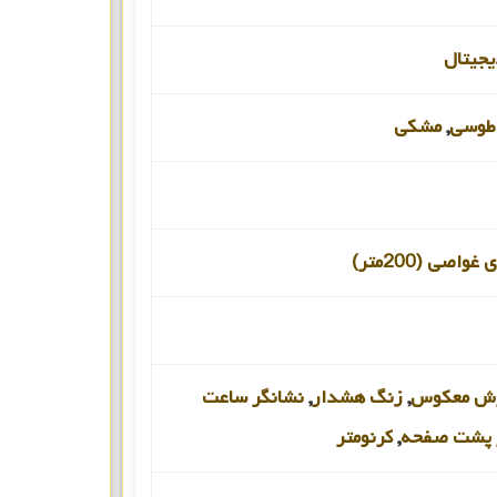
یجیتال
طوسی
,
مشکی
اصی (200متر)
ارش معکوس
,
زنگ هشدار
,
نشانگر ساعت
 پشت صفحه
,
کرنومتر