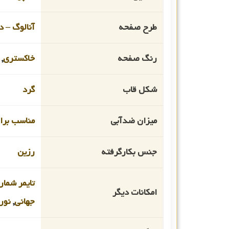
طرح صفحه
آنالوگ – د
رنگ صفحه
خاکستری
,
شکل قاب
گرد
میزان ضدآبی
مناسب برای غو
جنس بکارگرفته
رزین
تایمر شم
امکانات دیگر
جهانی
,
نور