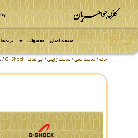
به 
صفحه اصلی
محصولات
برندها
خانه
/
ساعت مچی
/
ساعت ژاپنی
/
جی شاک | G-Shock
/ سا