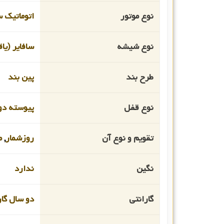
نوع موتور
اتوماتیک 
نوع شیشه
سافایر (یا
طرح بند
پین بند
نوع قفل
پیوسته دو
تقویم و نوع آن
روزشمار
,
م
نگین
ندارد
گارانتی
دو سال گار