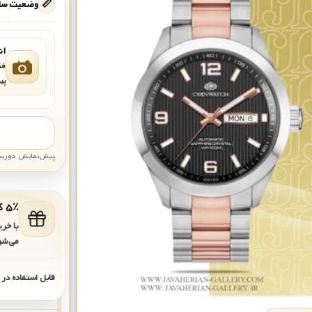
📏
وضعیت ساع
ان
فق
پی
پیش‌نمایش دوربین: قاب تقری
۵٪ کد هدیه برای خرید بعدی
با خر
می‌شو
قابل استفاده در