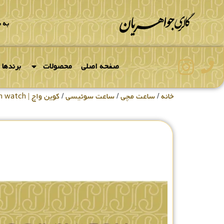
به 
صفحه اصلی
محصولات
برندها
خانه
/
ساعت مچی
/
ساعت سوئیسی
/
کوین واچ | coin watch