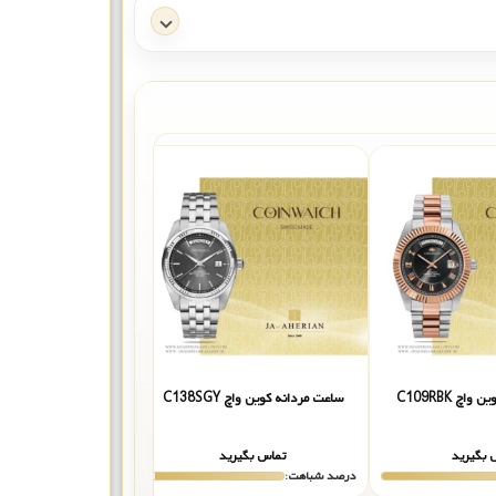
اچ C109RBK
ساعت مردانه کوین واچ C138SGY
ساعت مردانه کوین واچ 1SBK
 بگیرید
تماس بگیرید
تماس بگیر
درصد شباهت:
درصد شباهت: