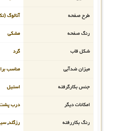
طرح صفحه
آنالوگ (تک
رنگ صفحه
مشکی
شکل قاب
گرد
میزان ضدآبی
مناسب برای 
جنس بکارگرفته
استیل
امکانات دیگر
درب پشت 
رنگ بکاررفته
رزگلد
,
سیل