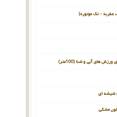
 عقربه – تک موتوره)
ورزش های آبی و شنا (100متر)
شیشه ای
ور
,
مشکی