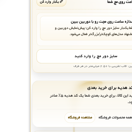
ت روی مچ شما
📏 یکبار وارد کن
دازه ساعت روی مچت رو با دوربین ببین
ط یک‌بار سایز دور مچ را وارد کن؛ پیش‌نمایش دوربین و
شنهاد مدل‌های کوچک‌تر/بزرگ‌تر فعال می‌شود.
سایز دور مچ را وارد کنید
بی با +۲.۵ میلی‌متر در هر طرف
ید این کالا، برای خرید بعدی شما یک کد هدیه
۵٪
صادر
د.
 همه محصولات فروشگاه
مشاهده فروشگاه