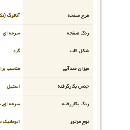
طرح صفحه
آنالوگ (تک
رنگ صفحه
سرمه ای
شکل قاب
گرد
میزان ضدآبی
مناسب برای ا
جنس بکارگرفته
استیل
رنگ بکاررفته
سرمه ای
,
س
نوع موتور
اتوماتیک 