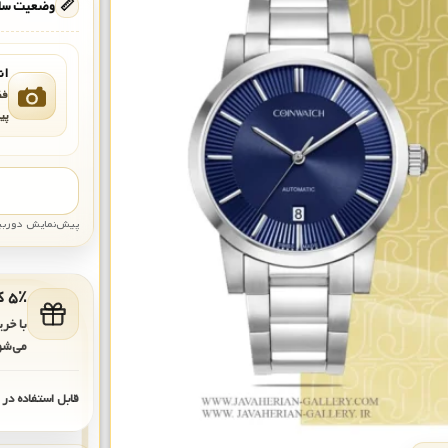
📏
وضعیت ساع
ان
فق
پی
پیش‌نمایش دوربین: قاب تقری
۵٪ کد هدیه برای خرید بعدی
با خر
می‌شو
قابل استفاده در