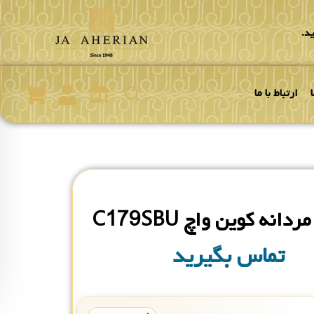
د.
ارتباط با ما
انه کوین واچ C179SBU
تماس بگیرید