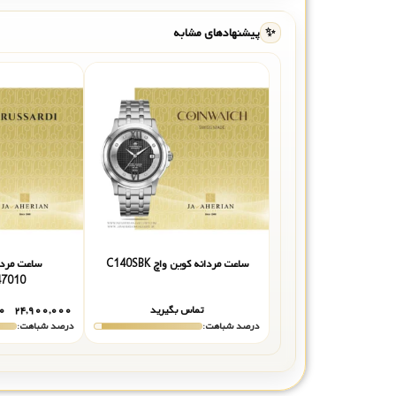
✨
پیشنهادهای مشابه
ساعت مردانه کوین واچ C140SBK
ساعت مردا
47010
تماس بگیرید
۲۴,۹۰۰,۰۰۰
۰
درصد شباهت:
درصد شباهت: