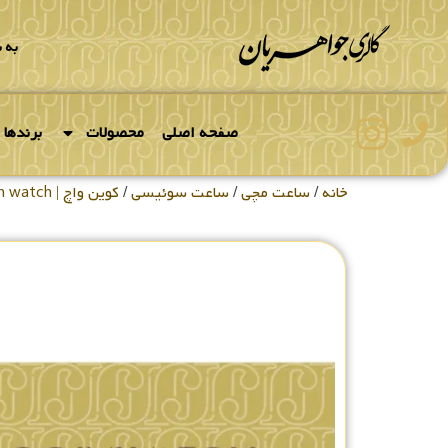
به 
صفحه اصلی
محصولات
برندها
خانه
/
ساعت مچی
/
ساعت سوئیسی
/
کوین واچ | coin watch