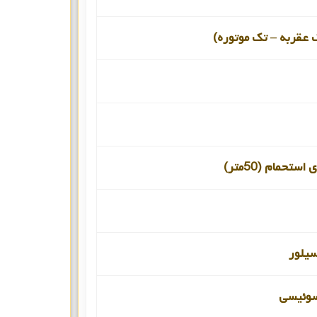
 عقربه – تک موتوره)
ستحمام (50متر)
یلور
سوئیسی