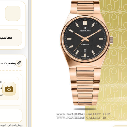
محاسبه‌
📏
وضعیت ساع
ان
فق
پی
پیش‌نمایش دوربین: قاب تقری