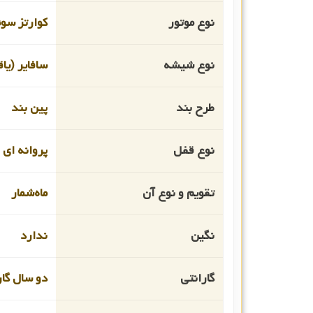
نوع موتور
کوارتز سو
نوع شیشه
سافایر (یا
طرح بند
پین بند
نوع قفل
پروانه ای
تقویم و نوع آن
ماه‌شمار
نگین
ندارد
گارانتی
دو سال گار