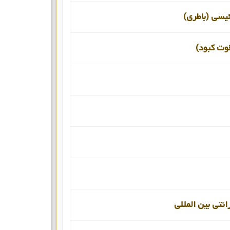
ئیسی (باطری)
قوت کبود)
انتی بین المللی