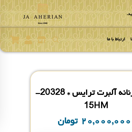
د.
ارتباط با ما
ساعت زنانه آلبرت ترایس * 20328-
15HM
۲۰,۰۰۰,۰۰
تومان