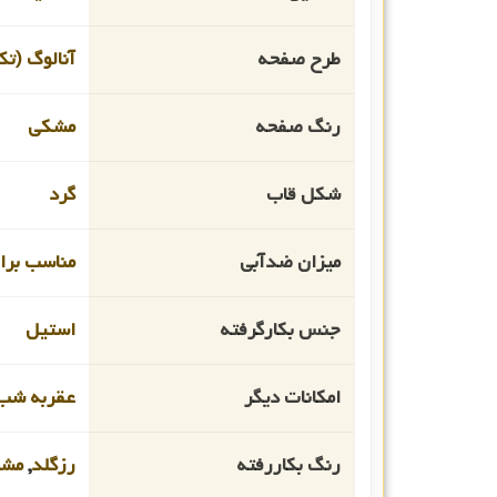
طرح صفحه
آنالوگ (تک
رنگ صفحه
مشکی
شکل قاب
گرد
میزان ضدآبی
مناسب برای
جنس بکارگرفته
استیل
امکانات دیگر
عقربه شب 
رنگ بکاررفته
رزگلد
,
مش