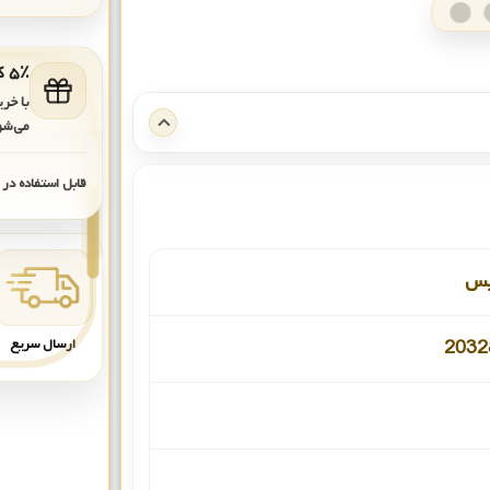
۵٪ کد هدیه برای خرید بعدی
با خر
می‌شو
قابل استفاده در
یس
ارسال سریع
203