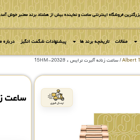
بزرگترین فروشگاه اینترنتی ساعت و نماینده بیش از هشتاد برند معتبر خوش آمدی
مقالات
تاریخچه برند ها
پیشنهادات شگفت انگیز
درباره ما
/ ساعت زنانه آلبرت ترایس * 20328-15HM
۰