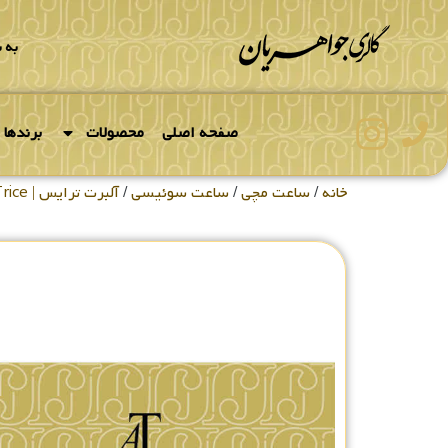
به 
صفحه اصلی
محصولات
برندها
خانه
/
ساعت مچی
/
ساعت سوئیسی
/
آلبرت ترایس | Albert Trice