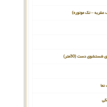
 عقربه – تک موتوره)
 شستشوی دست (30متر)
نما
کی