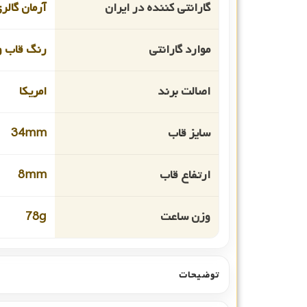
گارانتی کننده در ایران
آرمان گال
موارد گارانتی
رنگ قاب و
اصالت برند
امریکا
سایز قاب
34mm
ارتفاع قاب
8mm
وزن ساعت
78g
توضیحات