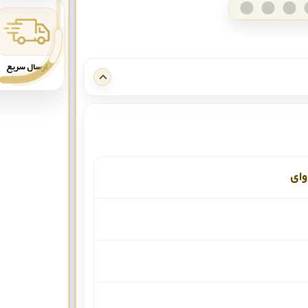
ارسال سریع
وای