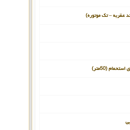
د عقربه – تک موتوره)
ستحمام (50متر)
یی