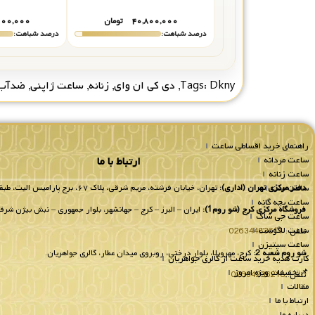
۴۰,۸۰۰,۰۰۰
تومان
۰۰۰,۰۰۰
درصد شباهت:
درصد شباهت:
Dkny
Tags:
,
دی کی ان وای
,
زنانه
,
ساعت ژاپنی
,
ضدآب
راهنمای خرید اقساطی ساعت
ساعت مردانه
ارتباط با ما
ساعت زنانه
ساعت ست
دفتر مرکزی تهران (اداری):
تهران، خیابان فرشته، مریم شرقی، پلاک ۶۷، برج پارامیس الیت، طبقه 8 واحد 802.
ساعت بچه گانه
فروشگاه مرکزی کرج (شو روم1):
ایران – البرز – کرج – جهانشهر، بلوار جمهوری – نبش بیژن شرقی
ساعت جی شاک
ساعت لاگوست
تلفن :
02634483611
ساعت سیتیزن
شو روم شعبه 2:
کرج، مهرویلا، بلوار درختی، روبروی میدان عطار، گالری جواهریان.
کارت هدیه خرید ساعت از گالری جواهریان
📌تخفیفات ویژه امروز
تلفن:
02634236218
مقالات
ارتباط با ما
درباره ما