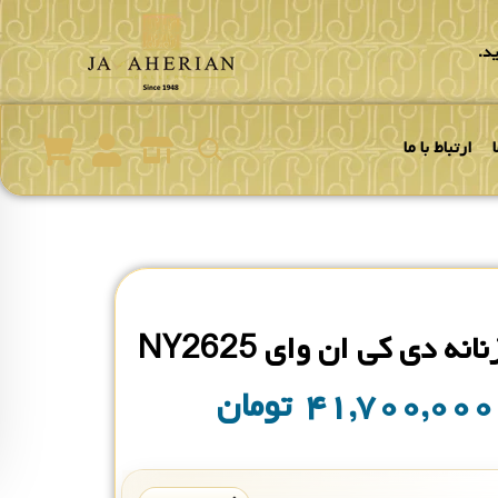
د.
ارتباط با ما
ه دی کی ان وای NY2625
۴۱,۷۰۰,۰۰
تومان