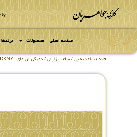
به 
صفحه اصلی
محصولات
برندها
خانه
/
ساعت مچی
/
ساعت ژاپنی
/
دی کی ان وای | DKNY