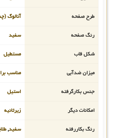
طرح صفحه
آنالوگ (چن
رنگ صفحه
سفید
شکل قاب
مستطیل
میزان ضدآبی
مناسب برای ا
جنس بکارگرفته
استیل
امکانات دیگر
زیرثانیه
رنگ بکاررفته
سفید
,
طلا