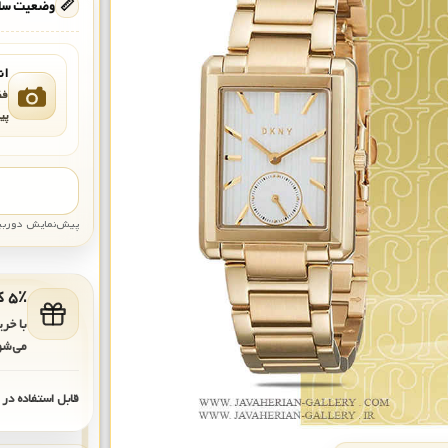
📏
وضعیت ساع
ان
فق
پی
پیش‌نمایش دوربین: قاب تقری
۵٪ کد هدیه برای خرید بعدی
با خر
می‌شو
قابل استفاده در