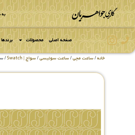
به 
صفحه اصلی
محصولات
برندها
خانه
/
ساعت مچی
/
ساعت سوئیسی
/
سواچ | Swatch
/ سا