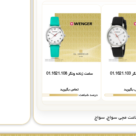
01.16
ساعت زنانه ونگر 01.1621.108
ساعت زنانه ادوکس 102253BBIN
 بگیرید
تماس بگیرید
۲۴۸,۰۰۰,۰۰۰
درصد شباهت:
درصد شباهت:
عت مچی سواچ
,
سواچ