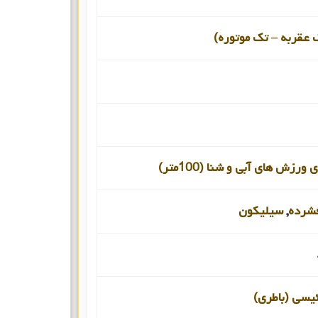
 عقربه – تک موتوره)
ورزش های آبی و شنا (100متر)
شرده
,
سیلیکون
ئیسی (باطری)