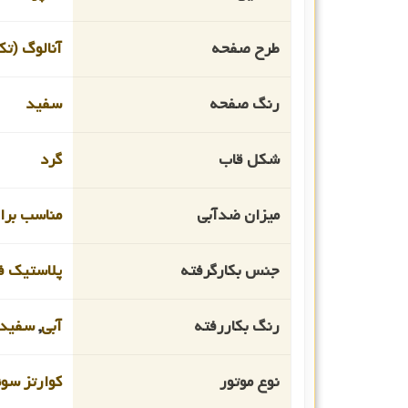
طرح صفحه
آنالوگ (تک
رنگ صفحه
سفید
شکل قاب
گرد
میزان ضدآبی
مناسب برای 
جنس بکارگرفته
پلاستیک ف
رنگ بکاررفته
آبی
,
سفید
نوع موتور
کوارتز سو